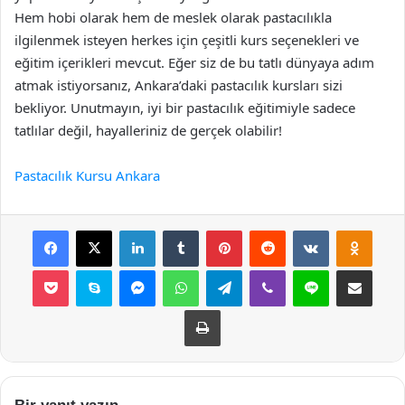
Hem hobi olarak hem de meslek olarak pastacılıkla
ilgilenmek isteyen herkes için çeşitli kurs seçenekleri ve
eğitim içerikleri mevcut. Eğer siz de bu tatlı dünyaya adım
atmak istiyorsanız, Ankara’daki pastacılık kursları sizi
bekliyor. Unutmayın, iyi bir pastacılık eğitimiyle sadece
tatlılar değil, hayalleriniz de gerçek olabilir!
Pastacılık Kursu Ankara
Facebook
X
LinkedIn
Tumblr
Pinterest
Reddit
VKontakte
Odnok
Pocket
Skype
Messenger
WhatsApp
Telegram
Viber
Line
E-Posta ile payla
Yazdır