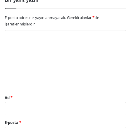
Bir yanıt yazın
E-posta adresiniz yayınlanmayacak.
Gerekli alanlar
*
ile
işaretlenmişlerdir
Y
o
r
u
m
*
Ad
*
E-posta
*