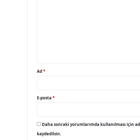
Y
o
r
u
m
*
Ad
*
E-posta
*
Daha sonraki yorumlarımda kullanılması için adı
kaydedilsin.