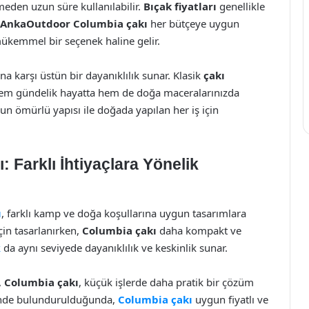
eden uzun süre kullanılabilir.
Bıçak fiyatları
genellikle
AnkaOutdoor Columbia çakı
her bütçeye uygun
 mükemmel bir seçenek haline gelir.
ına karşı üstün bir dayanıklılık sunar. Klasik
çakı
m gündelik hayatta hem de doğa maceralarınızda
uzun ömürlü yapısı ile doğada yapılan her iş için
 Farklı İhtiyaçlara Yönelik
ı
, farklı kamp ve doğa koşullarına uygun tasarımlara
için tasarlanırken,
Columbia çakı
daha kompakt ve
k
da aynı seviyede dayanıklılık ve keskinlik sunar.
,
Columbia çakı
, küçük işlerde daha pratik bir çözüm
de bulundurulduğunda,
Columbia çakı
uygun fiyatlı ve