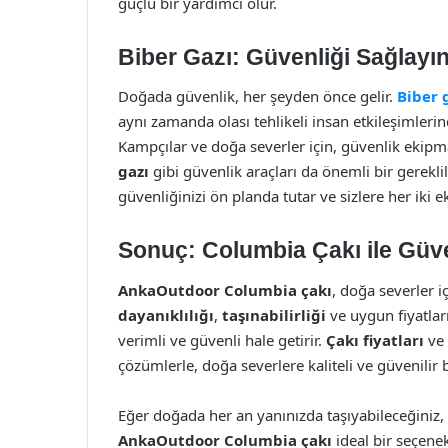
güçlü bir yardımcı olur.
Biber Gazı: Güvenliği Sağlayı
Doğada güvenlik, her şeyden önce gelir.
Biber 
aynı zamanda olası tehlikeli insan etkileşimlerind
Kampçılar ve doğa severler için, güvenlik ekipm
gazı
gibi güvenlik araçları da önemli bir gereklil
güvenliğinizi ön planda tutar ve sizlere her iki 
Sonuç: Columbia Çakı ile Güve
AnkaOutdoor Columbia çakı
, doğa severler 
dayanıklılığı
,
taşınabilirliği
ve uygun fiyatları
verimli ve güvenli hale getirir.
Çakı fiyatları
ve
çözümlerle, doğa severlere kaliteli ve güvenilir b
Eğer doğada her an yanınızda taşıyabileceğiniz, k
AnkaOutdoor Columbia çakı
ideal bir seçenek