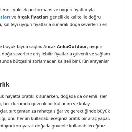
erini, yüksek performans ve uygun fiyatlarıyla
tları
ve
bıçak fiyatları
genellikle kalite ile doğru
ı
, kaliteyi uygun fiyatlarla sunarak doğa severlerin en
ze büyük fayda sağlar. Ancak
AnkaOutdoor
, uygun
doğa severlere erişilebilir fiyatlarla güvenli ve sağlam
unda bütçesini zorlamadan kaliteli bir ürün arayanlar
rlik
nlük hayatta pratiklik sunarken, doğada da önemli işler
ı
, her durumda güvenli bir kullanım ve kolay
lar, sırt çantanıza rahatça sığar ve gerektiğinde büyük
liği, onu her an kullanabileceğiniz pratik bir araç yapar.
antajını koruyarak doğada güvenle kullanabileceğiniz