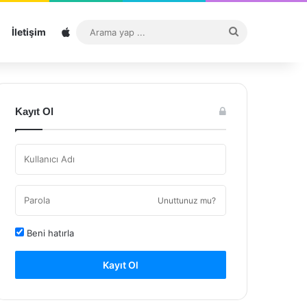
Sitemap
Arama
İletişim
yap
...
Kayıt Ol
Unuttunuz mu?
Beni hatırla
Kayıt Ol