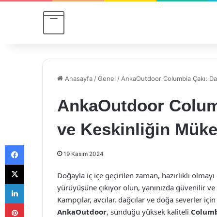
Anasayfa
/
Genel
/
AnkaOutdoor Columbia Çakı: Daya
AnkaOutdoor Columb
ve Keskinliğin Mük
Facebook
19 Kasım 2024
X
Doğayla iç içe geçirilen zaman, hazırlıklı olmayı
LinkedIn
yürüyüşüne çıkıyor olun, yanınızda güvenilir ve
Kampçılar, avcılar, dağcılar ve doğa severler için
Pinterest
AnkaOutdoor
, sunduğu yüksek kaliteli
Columb