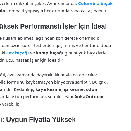
verlerin dikkatini çeker. Aynı zamanda,
Columbia bıçak
akı
kompakt yapısıyla her ortamda rahatça taşınabilir.
ksek Performanslı İşler İçin İdeal
de kullanılabilmesi açısından son derece önemlidir.
ından uzun süreli testlerden geçirilmiş ve her türlü doğa
likle
av bıçağı
ve
kamp bıçağı
gibi büyük bıçaklarla
in ucu, hassas işler için idealdir.
eğil, aynı zamanda dayanıklılıklarıyla da öne çıkar.
 bile formunu kaybetmeyen bir yapıya sahiptir. Bu çakı,
amdır. Keskinliği,
kaya kesme
,
ip kesme
,
odun
arda üstün performans sergiler. Yani
AnkaOutdoor
 verebilir.
arı: Uygun Fiyatla Yüksek