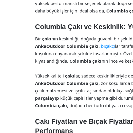
yüksek performanslı bir seçenek olarak doğa se
daha büyük işler için ideal olsa da,
Columbia ç
Columbia Çakı ve Keskinlik: Yü
Bir
çakı
nın keskinliği, doğada güvenli bir şekil
AnkaOutdoor Columbia çakı
,
bıçakçı
lar taraf
koşuluna dayanacak şekilde tasarlanmıştır. Özel
kıyaslandığında,
Columbia çakı
nın ince ve kesk
Yüksek kaliteli
çakı
lar, sadece keskinlikleriyle d
AnkaOutdoor Columbia çakı
, zor koşullarda
çelik malzemesi ve işçilik açısından oldukça sağl
parçalayıp
küçük çaplı işler yapma gibi duruml
Columbia çakı
, doğada her türlü ihtiyaca cevap
Çakı Fiyatları ve Bıçak Fiyatl
Performans