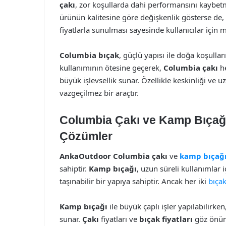
çakı
, zor koşullarda dahi performansını kaybetm
ürünün kalitesine göre değişkenlik gösterse de,
fiyatlarla sunulması sayesinde kullanıcılar için
Columbia bıçak
, güçlü yapısı ile doğa koşullar
kullanımının ötesine geçerek,
Columbia çakı
he
büyük işlevsellik sunar. Özellikle keskinliği ve 
vazgeçilmez bir araçtır.
Columbia Çakı ve Kamp Bıçağı:
Çözümler
AnkaOutdoor Columbia çakı
ve
kamp bıçağ
sahiptir.
Kamp bıçağı
, uzun süreli kullanımlar 
taşınabilir bir yapıya sahiptir. Ancak her iki
bıça
Kamp bıçağı
ile büyük çaplı işler yapılabilirken
sunar.
Çakı
fiyatları ve
bıçak fiyatları
göz önün