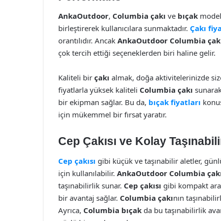
AnkaOutdoor
,
Columbia çakı
ve
bıçak
modell
birleştirerek kullanıcılara sunmaktadır.
Çakı fiya
orantılıdır. Ancak
AnkaOutdoor Columbia çak
çok tercih ettiği seçeneklerden biri haline gelir.
Kaliteli bir
çakı
almak, doğa aktivitelerinizde si
fiyatlarla yüksek kaliteli
Columbia çakı
sunarak 
bir ekipman sağlar. Bu da,
bıçak fiyatları
konus
için mükemmel bir fırsat yaratır.
Cep Çakısı ve Kolay Taşınabili
Cep çakısı
gibi küçük ve taşınabilir aletler, gü
için kullanılabilir.
AnkaOutdoor Columbia çak
taşınabilirlik sunar.
Cep çakısı
gibi kompakt araç
bir avantaj sağlar.
Columbia çakı
nın taşınabilir
Ayrıca,
Columbia bıçak
da bu taşınabilirlik av