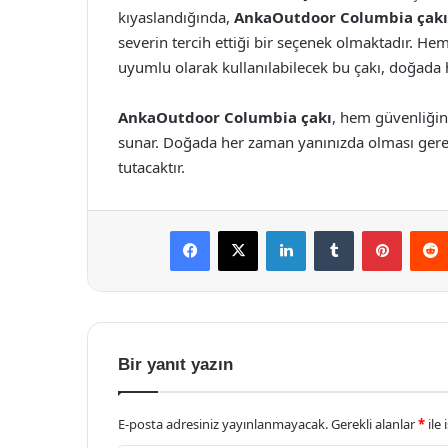
kıyaslandığında,
AnkaOutdoor Columbia çakı
severin tercih ettiği bir seçenek olmaktadır. He
uyumlu olarak kullanılabilecek bu çakı, doğada her
AnkaOutdoor Columbia çakı
, hem güvenliğin
sunar. Doğada her zaman yanınızda olması ger
tutacaktır.
Facebook
X
LinkedIn
Tumblr
Pintere
Bir yanıt yazın
E-posta adresiniz yayınlanmayacak.
Gerekli alanlar
*
ile 