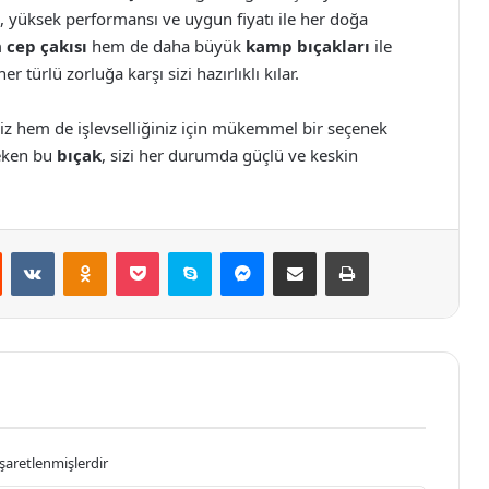
, yüksek performansı ve uygun fiyatı ile her doğa
m
cep çakısı
hem de daha büyük
kamp bıçakları
ile
 türlü zorluğa karşı sizi hazırlıklı kılar.
iz hem de işlevselliğiniz için mükemmel bir seçenek
eken bu
bıçak
, sizi her durumda güçlü ve keskin
st
Reddit
VKontakte
Odnoklassniki
Pocket
Skype
Messenger
E-Posta ile paylaş
Yazdır
işaretlenmişlerdir