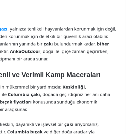
n
gazı
, yalnızca tehlikeli hayvanlardan korunmak için değil,
en korunmak için de etkili bir güvenlik aracı olabilir.
anlarının yanında bir
çakı
bulundurmak kadar,
biber
iktir.
AnkaOutdoor
, doğa ile iç içe zaman geçirirken,
ekipmanı bir arada sunar.
nli ve Verimli Kamp Maceraları
için mükemmel bir yardımcıdır.
Keskinliği
,
 ile
Columbia çakı
, doğada geçirdiğiniz her anı daha
bıçak fiyatları
konusunda sunduğu ekonomik
ir araç sunar.
eskin, dayanıklı ve işlevsel bir
çakı
arıyorsanız,
tir.
Columbia bıçak
ve diğer doğa araçlarıyla