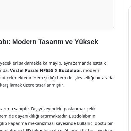
abı: Modern Tasarım ve Yüksek
yecekleri saklamakla kalmayıp, aynı zamanda estetik
amda,
Vestel Puzzle NF655 X Buzdolabı
, modern
kat çekmektedir. Hem şıklığı hem de işlevselliği bir arada
 karşılamak üzere tasarlanmıştır.
asarıma sahiptir. Dış yüzeyindeki paslanmaz çelik
 de dayanıklılığı artırmaktadır. Buzdolabının
çılıp kapanma mekanizması sayesinde kullanıcı dostu bir
dınlatması LED teknolojisi ile sağlanmakta, bu sayede iç