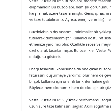
Vestel Puzzle NF655 Buzdolabı, modern tasarım
ekipmanıdır. Bu buzdolabı, hem şık görünümü hem 
karşılamak üzere tasarlanmıştır. Geniş iç hacmi s
ve taze tutabilirsiniz. Ayrıca, enerji verimliliği 
Buzdolabının dış tasarımı, minimalist bir yaklaş
tutularak düzenlenmiştir. Kullanıcı dostu raf si
etmenize yardımcı olur. Özellikle sebze ve meyve
özel olarak tasarlanmıştır. Bu özellikler, Veste
olduğunu gösterir.
Enerji tasarrufu konusunda da öne çıkan buzdolab
faturasını düşürmeye yardımcı olur hem de çevrey
birçok kullanıcı için önemli bir kriter haline gel
Böylece, hem ekonomik hem de ekolojik bir çö
Vestel Puzzle NF655, yüksek performanslı soğutma
uzun süre taze kalmasını sağlar. Akıllı soğutma si