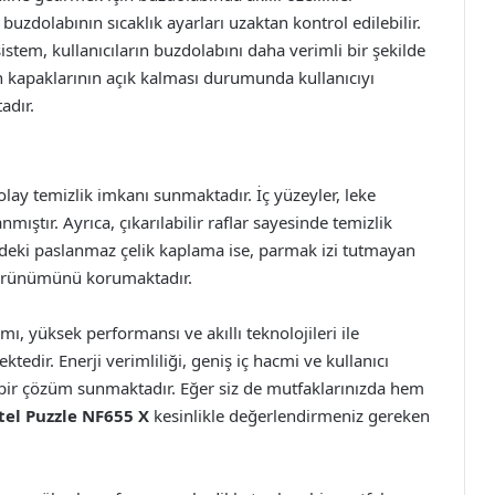
buzdolabının sıcaklık ayarları uzaktan kontrol edilebilir.
sistem, kullanıcıların buzdolabını daha verimli bir şekilde
n kapaklarının açık kalması durumunda kullanıcıyı
adır.
olay temizlik imkanı sunmaktadır. İç yüzeyler, leke
ıştır. Ayrıca, çıkarılabilir raflar sayesinde temizlik
ydeki paslanmaz çelik kaplama ise, parmak izi tutmayan
 görünümünü korumaktadır.
, yüksek performansı ve akıllı teknolojileri ile
tedir. Enerji verimliliği, geniş iç hacmi ve kullanıcı
l bir çözüm sunmaktadır. Eğer siz de mutfaklarınızda hem
tel Puzzle NF655 X
kesinlikle değerlendirmeniz gereken