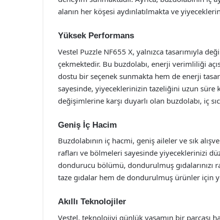
alanın her köşesi aydınlatılmakta ve yiyecekleri
Yüksek Performans
Vestel Puzzle NF655 X, yalnızca tasarımıyla değ
çekmektedir. Bu buzdolabı, enerji verimliliği aç
dostu bir seçenek sunmakta hem de enerji tasar
sayesinde, yiyeceklerinizin tazeliğini uzun süre 
değişimlerine karşı duyarlı olan buzdolabı, iç s
Geniş İç Hacim
Buzdolabının iç hacmi, geniş aileler ve sık alışve
rafları ve bölmeleri sayesinde yiyeceklerinizi dü
dondurucu bölümü, dondurulmuş gıdalarınızı rah
taze gıdalar hem de dondurulmuş ürünler için ye
Akıllı Teknolojiler
Vestel, teknolojiyi günlük yaşamın bir parçası ha