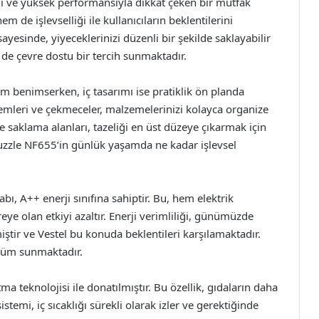
ı ve yüksek performansıyla dikkat çeken bir mutfak
de işlevselliği ile kullanıcıların beklentilerini
ayesinde, yiyeceklerinizi düzenli bir şekilde saklayabilir
ile de çevre dostu bir tercih sunmaktadır.
ım benimserken, iç tasarımı ise pratiklik ön planda
stemleri ve çekmeceler, malzemelerinizi kolayca organize
 saklama alanları, tazeliği en üst düzeye çıkarmak için
l Puzzle NF655’in günlük yaşamda ne kadar işlevsel
ı, A++ enerji sınıfına sahiptir. Bu, hem elektrik
e olan etkiyi azaltır. Enerji verimliliği, günümüzde
miştir ve Vestel bu konuda beklentileri karşılamaktadır.
züm sunmaktadır.
 teknolojisi ile donatılmıştır. Bu özellik, gıdaların daha
stemi, iç sıcaklığı sürekli olarak izler ve gerektiğinde