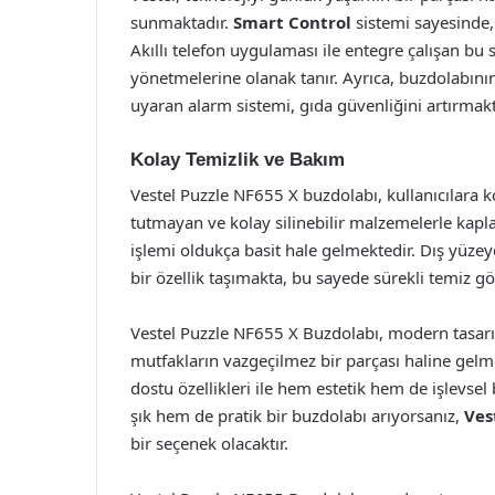
sunmaktadır.
Smart Control
sistemi sayesinde, 
Akıllı telefon uygulaması ile entegre çalışan bu 
yönetmelerine olanak tanır. Ayrıca, buzdolabını
uyaran alarm sistemi, gıda güvenliğini artırmakt
Kolay Temizlik ve Bakım
Vestel Puzzle NF655 X buzdolabı, kullanıcılara k
tutmayan ve kolay silinebilir malzemelerle kaplanm
işlemi oldukça basit hale gelmektedir. Dış yüze
bir özellik taşımakta, bu sayede sürekli temiz
Vestel Puzzle NF655 X Buzdolabı, modern tasarımı
mutfakların vazgeçilmez bir parçası haline gelmek
dostu özellikleri ile hem estetik hem de işlevse
şık hem de pratik bir buzdolabı arıyorsanız,
Ves
bir seçenek olacaktır.