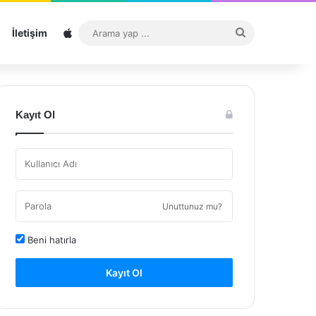
Sitemap
Arama
İletişim
yap
...
Kayıt Ol
Unuttunuz mu?
Beni hatırla
Kayıt Ol