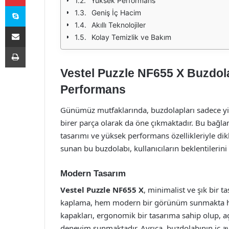
Yüksek Performans
Skype
Geniş İç Hacim
Akıllı Teknolojiler
E-Posta ile paylaş
Kolay Temizlik ve Bakım
Yazdır
Vestel Puzzle NF655 X Buzdol
Performans
Günümüz mutfaklarında, buzdolapları sadece yi
birer parça olarak da öne çıkmaktadır. Bu bağl
tasarımı ve yüksek performans özellikleriyle dik
sunan bu buzdolabı, kullanıcıların beklentilerini
Modern Tasarım
Vestel Puzzle NF655 X
, minimalist ve şık bir t
kaplama, hem modern bir görünüm sunmakta hem
kapakları, ergonomik bir tasarıma sahip olup, a
deneyim sunmaktadır. Ayrıca, buzdolabının iç ay