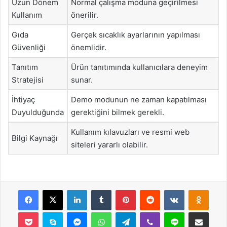
Uzun Dönem
Normal çalışma moduna geçirilmesi
Kullanım
önerilir.
Gıda
Gerçek sıcaklık ayarlarının yapılması
Güvenliği
önemlidir.
Tanıtım
Ürün tanıtımında kullanıcılara deneyim
Stratejisi
sunar.
İhtiyaç
Demo modunun ne zaman kapatılması
Duyulduğunda
gerektiğini bilmek gerekli.
Kullanım kılavuzları ve resmi web
Bilgi Kaynağı
siteleri yararlı olabilir.
Facebook
X
LinkedIn
Tumblr
Pinterest
Reddit
VKontakte
Odnok
Pocket
Skype
Messenger
WhatsApp
Telegram
Viber
Line
E-Posta ile payla