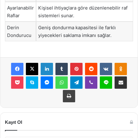
Ayarlanabilir
Kişisel ihtiyaçlara göre düzenlenebilir raf
Raflar
sistemleri sunar.
Derin
Geniş dondurma kapasitesi ile farklı
Dondurucu
yiyecekleri saklama imkanı sağlar.
Facebook
X
LinkedIn
Tumblr
Pinterest
Reddit
VKontakte
Odnok
Pocket
Skype
Messenger
WhatsApp
Telegram
Viber
Line
E-Posta ile payla
Yazdır
Kayıt Ol