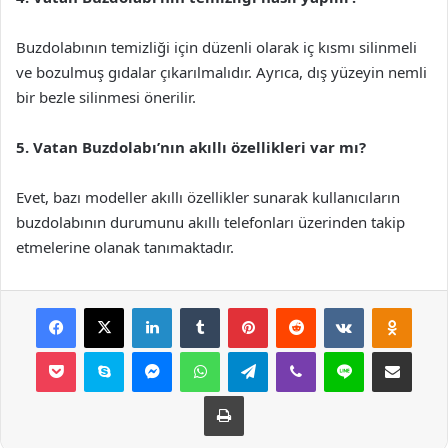
Buzdolabının temizliği için düzenli olarak iç kısmı silinmeli
ve bozulmuş gıdalar çıkarılmalıdır. Ayrıca, dış yüzeyin nemli
bir bezle silinmesi önerilir.
5. Vatan Buzdolabı’nın akıllı özellikleri var mı?
Evet, bazı modeller akıllı özellikler sunarak kullanıcıların
buzdolabının durumunu akıllı telefonları üzerinden takip
etmelerine olanak tanımaktadır.
Facebook
X
LinkedIn
Tumblr
Pinterest
Reddit
VKontakte
Odnok
Pocket
Skype
Messenger
WhatsApp
Telegram
Viber
Line
E-Posta ile payla
Yazdır