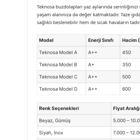
Teknosa buzdolapları yaz aylarında serinliğiniz
yaşam alanınıza da değer katmaktadır. Taze gıda
sağlıklı beslenebilir hem de sıcak havaların tadını
Model
Enerji Sınıfı
Hacim (
Teknosa Model A
A++
450
Teknosa Model B
A+
350
Teknosa Model C
A++
500
Teknosa Model D
A++
600
Renk Seçenekleri
Fiyat Aralığ
Beyaz, Gümüş
5.000 – 10.
Siyah, İnox
7.000 – 12.