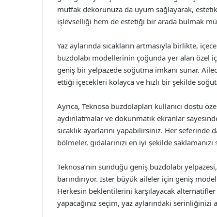
mutfak dekorunuza da uyum sağlayarak, estetik
işlevselliği hem de estetiği bir arada bulmak mü
Yaz aylarında sıcakların artmasıyla birlikte, içec
buzdolabı modellerinin çoğunda yer alan özel içe
geniş bir yelpazede soğutma imkanı sunar. Aile
ettiği içecekleri kolayca ve hızlı bir şekilde soğut
Ayrıca, Teknosa buzdolapları kullanıcı dostu özelli
aydınlatmalar ve dokunmatik ekranlar sayesinde 
sıcaklık ayarlarını yapabilirsiniz. Her seferinde
bölmeler, gıdalarınızı en iyi şekilde saklamanızı 
Teknosa’nın sunduğu geniş buzdolabı yelpazesi, 
barındırıyor. İster büyük aileler için geniş mode
Herkesin beklentilerini karşılayacak alternatifl
yapacağınız seçim, yaz aylarındaki serinliğinizi ar