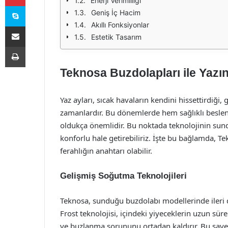
Enerji Verimliliği
Skype
Geniş İç Hacim
Akıllı Fonksiyonlar
E-Posta ile paylaş
Estetik Tasarım
Yazdır
Teknosa Buzdolapları ile Yazın
Yaz ayları, sıcak havaların kendini hissettirdiği,
zamanlardır. Bu dönemlerde hem sağlıklı besl
oldukça önemlidir. Bu noktada teknolojinin sun
konforlu hale getirebiliriz. İşte bu bağlamda, 
ferahlığın anahtarı olabilir.
Gelişmiş Soğutma Teknolojileri
Teknosa, sunduğu buzdolabı modellerinde ileri 
Frost teknolojisi, içindeki yiyeceklerin uzun 
ve buzlanma sorununu ortadan kaldırır. Bu saye