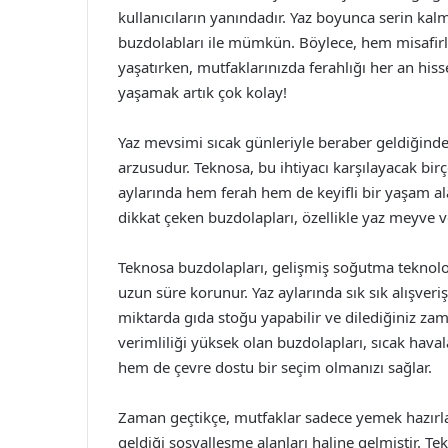
kullanıcıların yanındadır. Yaz boyunca serin kal
buzdolabları ile mümkün. Böylece, hem misafirl
yaşatırken, mutfaklarınızda ferahlığı her an hiss
yaşamak artık çok kolay!
Yaz mevsimi sıcak günleriyle beraber geldiğinde
arzusudur. Teknosa, bu ihtiyacı karşılayacak bi
aylarında hem ferah hem de keyifli bir yaşam al
dikkat çeken buzdolapları, özellikle yaz meyve v
Teknosa buzdolapları, gelişmiş soğutma teknolojil
uzun süre korunur. Yaz aylarında sık sık alışver
miktarda gıda stoğu yapabilir ve dilediğiniz zaman
verimliliği yüksek olan buzdolapları, sıcak hava
hem de çevre dostu bir seçim olmanızı sağlar.
Zaman geçtikçe, mutfaklar sadece yemek hazırlan
geldiği sosyalleşme alanları haline gelmiştir. T