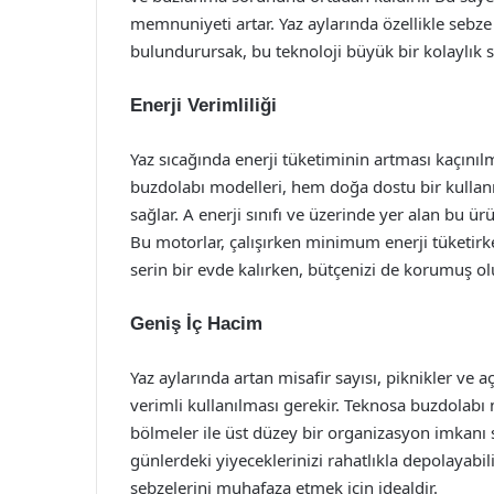
memnuniyeti artar. Yaz aylarında özellikle sebz
bulundurursak, bu teknoloji büyük bir kolaylık s
Enerji Verimliliği
Yaz sıcağında enerji tüketiminin artması kaçınıl
buzdolabı modelleri, hem doğa dostu bir kullanı
sağlar. A enerji sınıfı ve üzerinde yer alan bu ürü
Bu motorlar, çalışırken minimum enerji tüketi
serin bir evde kalırken, bütçenizi de korumuş o
Geniş İç Hacim
Yaz aylarında artan misafir sayısı, piknikler ve a
verimli kullanılması gerekir. Teknosa buzdolabı m
bölmeler ile üst düzey bir organizasyon imkanı s
günlerdeki yiyeceklerinizi rahatlıkla depolayabili
sebzelerini muhafaza etmek için idealdir.