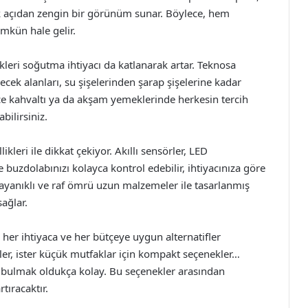
 açıdan zengin bir görünüm sunar. Böylece, hem
mkün hale gelir.
ekleri soğutma ihtiyacı da katlanarak artar. Teknosa
cek alanları, su şişelerinden şarap şişelerine kadar
ce kahvaltı ya da akşam yemeklerinde herkesin tercih
abilirsiniz.
kleri ile dikkat çekiyor. Akıllı sensörler, LED
buzdolabınızı kolayca kontrol edebilir, ihtiyacınıza göre
 dayanıklı ve raf ömrü uzun malzemeler ile tasarlanmış
sağlar.
her ihtiyaca ve her bütçeye uygun alternatifler
ller, ister küçük mutfaklar için kompakt seçenekler…
er bulmak oldukça kolay. Bu seçenekler arasından
tıracaktır.