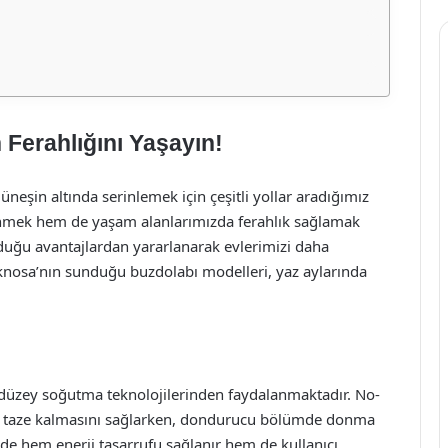
 Ferahlığını Yaşayın!
 güneşin altında serinlemek için çeşitli yollar aradığımız
enmek hem de yaşam alanlarımızda ferahlık sağlamak
duğu avantajlardan yararlanarak evlerimizi daha
Teknosa’nın sunduğu buzdolabı modelleri, yaz aylarında
düzey soğutma teknolojilerinden faydalanmaktadır. No-
süre taze kalmasını sağlarken, dondurucu bölümde donma
de hem enerji tasarrufu sağlanır hem de kullanıcı