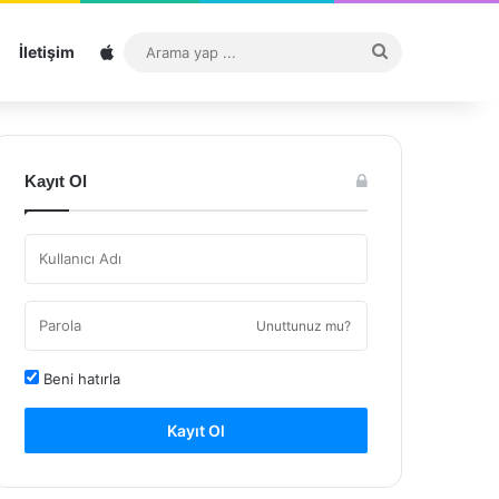
Sitemap
Arama
İletişim
yap
...
Kayıt Ol
Unuttunuz mu?
Beni hatırla
Kayıt Ol