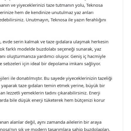
manın ve yiyeceklerinizi taze tutmanın yolu, Teknosa
erinize hem de kendinize unutulmaz yaz anları
edebilirsiniz. Unutmayın, Teknosa ile yazın ferahlığını
, evde serin kalmak ve taze gıdalara ulaşmak herkesin
rçok farklı modelde buzdolabı seçeneği sunarak, yaz
anı oluşturmanıza yardımcı oluyor. Geniş iç hacmiyle
e sebzeleri için ideal bir depolama imkanı sağlıyor.
eri ile donatılmıştır. Bu sayede yiyeceklerinizin tazeliği
iş yaparak taze gıdaları temin etmek yerine, büyük bir
 lezzetli yemeklerin tadını çıkarabilirsiniz. Enerji
larda bile düşük enerji tüketerek hem bütçenizi korur
an alanlar değil, aynı zamanda ailelerin bir araya
eknosa’nın şık ve modern tasarımlara sahip buzdolapları,