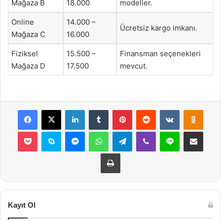
Mağaza B
18.000
modeller.
Online
14.000 –
Ücretsiz kargo imkanı.
Mağaza C
16.000
Fiziksel
15.500 –
Finansman seçenekleri
Mağaza D
17.500
mevcut.
Facebook
X
LinkedIn
Tumblr
Pinterest
Reddit
VKontakte
Odnok
Pocket
Skype
Messenger
WhatsApp
Telegram
Viber
Line
E-Posta ile payla
Yazdır
Kayıt Ol