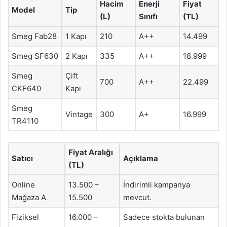
Hacim
Enerji
Fiyat
Model
Tip
(L)
Sınıfı
(TL)
Smeg Fab28
1 Kapı
210
A++
14.499
Smeg SF630
2 Kapı
335
A++
18.999
Smeg
Çift
700
A++
22.499
CKF640
Kapı
Smeg
Vintage
300
A+
16.999
TR4110
Fiyat Aralığı
Satıcı
Açıklama
(TL)
Online
13.500 –
İndirimli kampanya
Mağaza A
15.500
mevcut.
Fiziksel
16.000 –
Sadece stokta bulunan