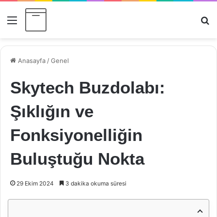
Menü
Ar
Anasayfa
/
Genel
Skytech Buzdolabı:
Şıklığın ve
Fonksiyonelliğin
Buluştuğu Nokta
29 Ekim 2024
3 dakika okuma süresi