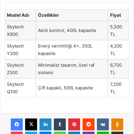
Model Adı
Özellikler
Fiyat
Skytech
5,500
Akıllı kontrol, 400L kapasite
X900
TL
Skytech
Enerji verimliliği A+, 350L
4,200
Y300
kapasite
TL
Skytech
Minimalist tasarım, özel raf
6,700
Z500
sistemi
TL
Skytech
7,200
Çift kapaklı, 500L kapasite
Q100
TL
Facebook
X
LinkedIn
Tumblr
Pinterest
Reddit
VKontakte
Odnok
Pocket
Skype
Messenger
WhatsApp
Telegram
Viber
Line
E-Posta ile payla