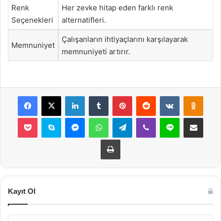
Renk
Her zevke hitap eden farklı renk
Seçenekleri
alternatifleri.
Çalışanların ihtiyaçlarını karşılayarak
Memnuniyet
memnuniyeti artırır.
Facebook
X
LinkedIn
Tumblr
Pinterest
Reddit
VKontakte
Odnok
Pocket
Skype
Messenger
WhatsApp
Telegram
Viber
Line
E-Posta ile payla
Yazdır
Kayıt Ol