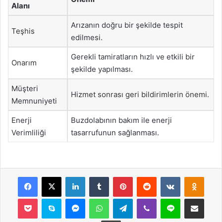
Alanı
Arızanın doğru bir şekilde tespit
Teşhis
edilmesi.
Gerekli tamiratların hızlı ve etkili bir
Onarım
şekilde yapılması.
Müşteri
Hizmet sonrası geri bildirimlerin önemi.
Memnuniyeti
Enerji
Buzdolabının bakım ile enerji
Verimliliği
tasarrufunun sağlanması.
Facebook
X
LinkedIn
Tumblr
Pinterest
Reddit
VKontakte
Odnok
Pocket
Skype
Messenger
WhatsApp
Telegram
Viber
Line
E-Posta ile payla
Yazdır