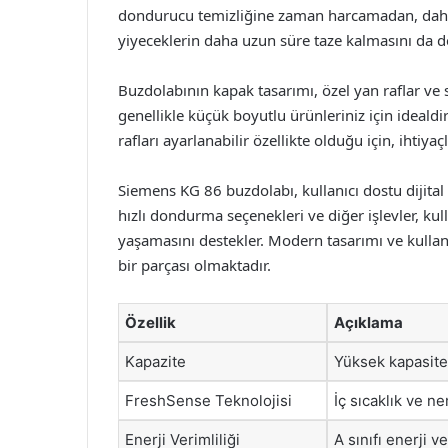
dondurucu temizliğine zaman harcamadan, daha p
yiyeceklerin daha uzun süre taze kalmasını da de
Buzdolabının kapak tasarımı, özel yan raflar ve sa
genellikle küçük boyutlu ürünleriniz için ideald
rafları ayarlanabilir özellikte olduğu için, ihtiyaçla
Siemens KG 86 buzdolabı, kullanıcı dostu dijital ko
hızlı dondurma seçenekleri ve diğer işlevler, kul
yaşamasını destekler. Modern tasarımı ve kullan
bir parçası olmaktadır.
Özellik
Açıklama
Kapazite
Yüksek kapasitel
FreshSense Teknolojisi
İç sıcaklık ve ne
Enerji Verimliliği
A sınıfı enerji v