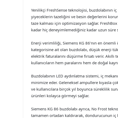
Yenilikçi FreshSense teknolojisi, buzdolabının iç 
yiyeceklerin tazeliğini ve besin değerlerini kor
taze kalması için optimizasyon sağlar. FreshBox i
kadar hiç deneyimlemediğiniz kadar uzun süre 
Enerji verimliliği, Siemens KG 86’nın en önemli öze
kategorisine ait olan buzdolabı, düşük enerji t
elektrik faturalarını düşürme fırsatı verir. Akıllı
kullanıcıların hem paralarını hem de doğal kayn
Buzdolabının LED aydınlatma sistemi, iç mekanın
minimize eder. Geleneksel ampullere kıyasla ço
ve kullanıcılara birçok yıl boyunca süreklilik su
ürünleri kolayca görmeyi sağlar.
Siemens KG 86 buzdolabı ayrıca, No Frost teknolo
tamamen ortadan kaldırarak, dondurucunun iç kı