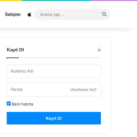
Sitemap
Arama
İletişim
yap
...
Kayıt Ol
Unuttunuz mu?
Beni hatırla
Kayıt Ol