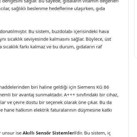
 dengesini sağlar. Bu sayede, gıdaların vitamin değerleri
cılar, sağlıklı beslenme hedeflerine ulaşırken, gıda
 donatılmıştır. Bu sistem, buzdolabı içerisindeki hava
ynı sıcaklık seviyesinde kalmasını sağlar. Böylece, üst
da sıcaklık farkı kalmaz ve bu durum, gıdaların raf
ddelerinden biri haline geldiği için Siemens KG 86
önemli bir avantaj sunmaktadır. A+++ sınıfındaki bir cihaz,
lar ve çevre dostu bir seçenek olarak öne çıkar. Bu da
hane halkının elektrik faturalarının düşmesine katkı
er unsur ise
Akıllı Sensör Sistemleri
’dir. Bu sistem, iç