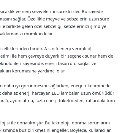
sıcaklık ve nem seviyelerini sürekli izler. Bu sayede
umasını sağlar. Özellikle meyve ve sebzelerin uzun süre
le birlikte gelen özel sebzeliği, sebzelerinizi şimdiye
saklamanızı mümkün kılar.
lliklerinden biridir. A sınıfı enerji verimliliği
üketimi ile hem çevreye duyarlı bir seçenek sunar hem de
 teknolojileri sayesinde, enerji tasarrufu sağlar ve
akları korumasına yardımcı olur.
 daha iyi görünmesini sağlarken, enerji tüketimini de
k daha az enerji harcayan LED lambalar, uzun ömürlüdür
nar. İç aydınlatma, fazla enerji tüketmeden, raflardaki tüm
jisi ile donatılmıştır. Bu teknoloji, donma sorunlarını
smında buz birikmesini engeller. Böylece, kullanıcılar