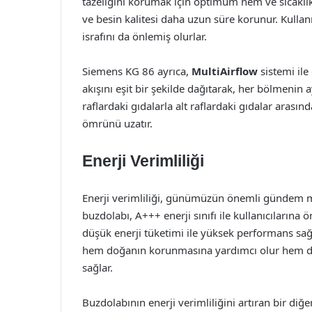
tazeliğini korumak için optimum nem ve sıcaklık
ve besin kalitesi daha uzun süre korunur. Kullanı
israfını da önlemiş olurlar.
Siemens KG 86 ayrıca,
MultiAirflow
sistemi ile
akışını eşit bir şekilde dağıtarak, her bölmenin a
raflardaki gıdalarla alt raflardaki gıdalar arasın
ömrünü uzatır.
Enerji Verimliliği
Enerji verimliliği, günümüzün önemli gündem ma
buzdolabı, A+++ enerji sınıfı ile kullanıcılarına 
düşük enerji tüketimi ile yüksek performans sağ
hem doğanın korunmasına yardımcı olur hem de 
sağlar.
Buzdolabının enerji verimliliğini artıran bir diğ