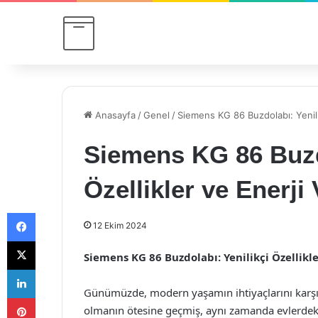
Anasayfa
/
Genel
/
Siemens KG 86 Buzdolabı: Yenilikç
Siemens KG 86 Buzdo
Özellikler ve Enerji 
Facebook
12 Ekim 2024
X
Siemens KG 86 Buzdolabı: Yenilikçi Özellikle
LinkedIn
Günümüzde, modern yaşamın ihtiyaçlarını karşıl
Pinterest
olmanın ötesine geçmiş, aynı zamanda evlerdeki e