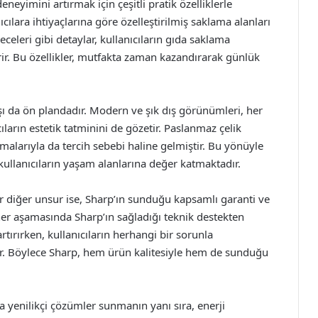
eneyimini artırmak için çeşitli pratik özelliklerle
ıcılara ihtiyaçlarına göre özelleştirilmiş saklama alanları
celeri gibi detaylar, kullanıcıların gıda saklama
irir. Bu özellikler, mutfakta zaman kazandırarak günlük
şı da ön plandadır. Modern ve şık dış görünümleri, her
arın estetik tatminini de gözetir. Paslanmaz çelik
malarıyla da tercih sebebi haline gelmiştir. Bu yönüyle
 kullanıcıların yaşam alanlarına değer katmaktadır.
 diğer unsur ise, Sharp’ın sunduğu kapsamlı garanti ve
 her aşamasında Sharp’ın sağladığı teknik destekten
tırırken, kullanıcıların herhangi bir sorunla
rır. Böylece Sharp, hem ürün kalitesiyle hem de sunduğu
a yenilikçi çözümler sunmanın yanı sıra, enerji