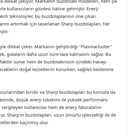
rle dikkat çekiyor. Markanın buzdolabı modelleri, hem şık
le kullanıcıların gözdesi haline gelmiştir. Enerji
ıllı teknolojiler, bu buzdolaplarının öne çıkan
larını artırmak için tasarlanan Sharp buzdolapları, her
ştir.
yle dikkat çeker. Markanın geliştirdiği "Plasmacluster"
rek, gıdaların daha uzun süre taze kalmasını sağlar. Bu
r faktör sunar hem de buzdolabınızın içindeki havayı
iyeceklerin doğal lezzetlerini korurken, sağlıklı beslenme
nsurlarından biridir ve Sharp buzdolapları bu konuda da
yesinde, düşük enerji tüketimi ile yüksek performans
sergileyen kullanıcılar hem de enerji faturalarını
r. Sharp’ın buzdolapları, uzun ömürlü işlevselliği ile de
yetlerden kaçınmış olur.