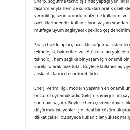
Sharp, soğutma teknolojisinde yaptığı yenilikle
tasarımlarıyla hem de sundukları pratik özellikler
verimliliği, uzun ömürlü malzeme kullanımı ve ak
özelliklerindendir. Kullanıcıların yaşam standart
mutfağa uyum sağlayacak şekilde çeşitlendirilmi
Sharp buzdolapları, özellikle soğutma sistemleri
teknolojisi, bakterileri ve kötü kokuları yok ede
teknoloji, hem sağlıklı bir yaşam için önemli bi
sürekli olarak taze tutar. Böylece kullanıcılar, y
alışkanlıklarını da sürdürebilirler.
Enerji verimliliği, modern yaşamın en önemli u
öncü rol oynamaktadır. Gelişmiş enerji sınıfı sa
sunmayı başarır. Böylece hem çevreye duyarlılık 
düşürmek isteyenler için ideal bir çözüm oluşturu
dikkat çeker; bu sayede kullanıcılar yüksek mali