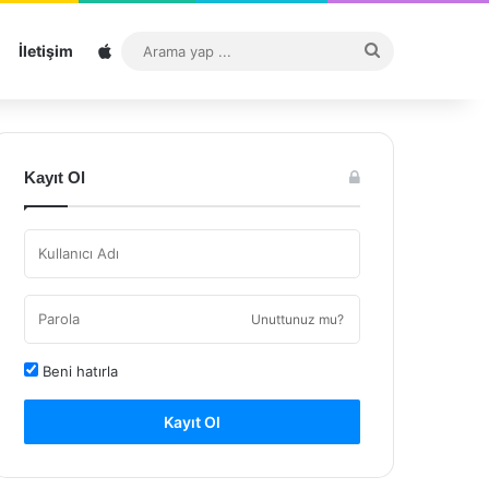
Sitemap
Arama
İletişim
yap
...
Kayıt Ol
Unuttunuz mu?
Beni hatırla
Kayıt Ol