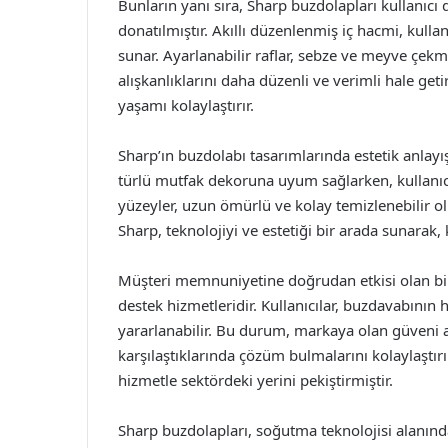
Bunların yanı sıra, Sharp buzdolapları kullanıcı d
donatılmıştır. Akıllı düzenlenmiş iç hacmi, kullan
sunar. Ayarlanabilir raflar, sebze ve meyve çekme
alışkanlıklarını daha düzenli ve verimli hale get
yaşamı kolaylaştırır.
Sharp’ın buzdolabı tasarımlarında estetik anlayı
türlü mutfak dekoruna uyum sağlarken, kullanıcıl
yüzeyler, uzun ömürlü ve kolay temizlenebilir ol
Sharp, teknolojiyi ve estetiği bir arada sunarak,
Müşteri memnuniyetine doğrudan etkisi olan bir
destek hizmetleridir. Kullanıcılar, buzdavabının
yararlanabilir. Bu durum, markaya olan güveni ar
karşılaştıklarında çözüm bulmalarını kolaylaştı
hizmetle sektördeki yerini pekiştirmiştir.
Sharp buzdolapları, soğutma teknolojisi alanınd