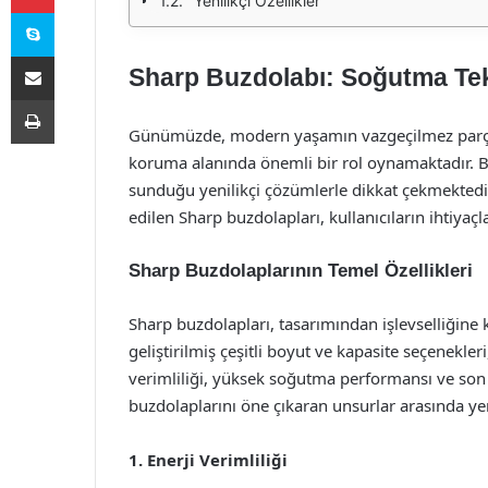
Yenilikçi Özellikler
Skype
E-Posta ile paylaş
Sharp Buzdolabı: Soğutma Tek
Yazdır
Günümüzde, modern yaşamın vazgeçilmez parçala
koruma alanında önemli bir rol oynamaktadır. 
sunduğu yenilikçi çözümlerle dikkat çekmektedi
edilen Sharp buzdolapları, kullanıcıların ihtiyaçl
Sharp Buzdolaplarının Temel Özellikleri
Sharp buzdolapları, tasarımından işlevselliğine k
geliştirilmiş çeşitli boyut ve kapasite seçenekleri
verimliliği, yüksek soğutma performansı ve son 
buzdolaplarını öne çıkaran unsurlar arasında ye
1. Enerji Verimliliği