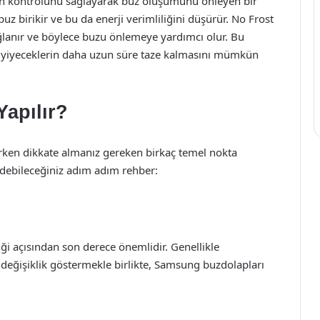
min kontrolünü sağlayarak buz oluşumunu önleyen bir
z birikir ve bu da enerji verimliliğini düşürür. No Frost
ğlanır ve böylece buzu önlemeye yardımcı olur. Bu
e yiyeceklerin daha uzun süre taze kalmasını mümkün
Yapılır?
rken dikkate almanız gereken birkaç temel nokta
edebileceğiniz adım adım rehber:
liği açısından son derece önemlidir. Genellikle
e değişiklik göstermekle birlikte, Samsung buzdolapları