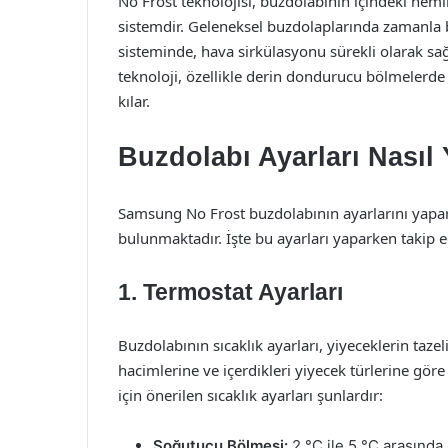
No Frost teknolojisi, buzdolabının içindeki ne
sistemdir. Geleneksel buzdolaplarında zamanla bu
sisteminde, hava sirkülasyonu sürekli olarak sa
teknoloji, özellikle derin dondurucu bölmelerd
kılar.
Buzdolabı Ayarları Nasıl 
Samsung No Frost buzdolabının ayarlarını yapa
bulunmaktadır. İşte bu ayarları yaparken takip 
1. Termostat Ayarları
Buzdolabının sıcaklık ayarları, yiyeceklerin taze
hacimlerine ve içerdikleri yiyecek türlerine gör
için önerilen sıcaklık ayarları şunlardır:
Soğutucu Bölmesi:
2 °C ile 5 °C arasında