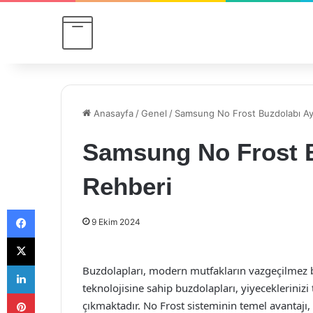
Anasayfa
/
Genel
/
Samsung No Frost Buzdolabı Aya
Samsung No Frost B
Rehberi
Facebook
9 Ekim 2024
X
LinkedIn
Buzdolapları, modern mutfakların vazgeçilmez b
teknolojisine sahip buzdolapları, yiyecekleriniz
Pinterest
çıkmaktadır. No Frost sisteminin temel avantaj