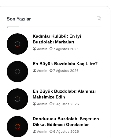
Son Yazılar
Kadınlar Kulübü: En İyi
Buzdolabı Markaları
Admin
7 Ağustos 2026
En Büyük Buzdolabı Kaç Litre?
Admin
7 Ağustos 2026
En Büyük Buzdolabı: Alanınızı
Maksimize Edin
Admin
6 Ağustos 2026
Dondurucu Buzdolabı Seçerken
Dikkat Edilmesi Gerekenler
Admin
6 Ağustos 2026