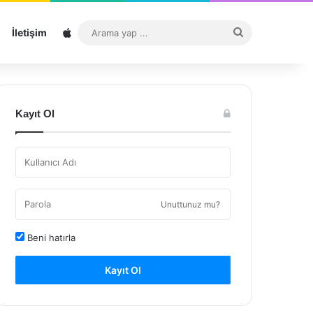
Sitemap
Arama
İletişim
yap
...
Kayıt Ol
Unuttunuz mu?
Beni hatırla
Kayıt Ol