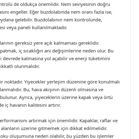
trolü de oldukça önemlidir. Nem seviyesinin doğru
ını engeller. Eğer buzdolabında nem oranı fazla ise,
dana gelebilir. Buzdolabının nem kontrolünde,
i veya paneli kullanılmaktadır.
larının gereksiz yere açık kalmaması gereklidir.
apatmak, iç sıcaklığın ani değişimlerine neden olur. Bu
devrede kalmasına yol açabilir ve enerji tüketimini
ikkatli olunmalıdır.
 noktadır. Yiyecekler yerleşim düzenine göre konulmalı
anmalıdır. Bu, hava akışının düzenli olmasına ve
bulunur. Ayrıca, yiyeceklerin üzerine kapak veya örtü
ç havanın kalitesini artırır.
ormansını artırmak için önemlidir. Kapaklar, raflar ve
i alanların üzerine gitmemek için dikkat edilmelidir.
tü koku oluşumuna neden olabilir, bu yüzden bu işlemler