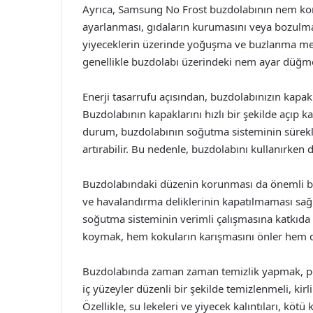
Ayrıca, Samsung No Frost buzdolabının nem kon
ayarlanması, gıdaların kurumasını veya bozulmas
yiyeceklerin üzerinde yoğuşma ve buzlanma mey
genellikle buzdolabı üzerindeki nem ayar düğmes
Enerji tasarrufu açısından, buzdolabınızın kapak
Buzdolabının kapaklarını hızlı bir şekilde açıp k
durum, buzdolabının soğutma sisteminin sürekli 
artırabilir. Bu nedenle, buzdolabını kullanırken d
Buzdolabındaki düzenin korunması da önemli bir
ve havalandırma deliklerinin kapatılmaması sağl
soğutma sisteminin verimli çalışmasına katkıda 
koymak, hem kokuların karışmasını önler hem de i
Buzdolabında zaman zaman temizlik yapmak, perf
iç yüzeyler düzenli bir şekilde temizlenmeli, kirl
Özellikle, su lekeleri ve yiyecek kalıntıları, kö