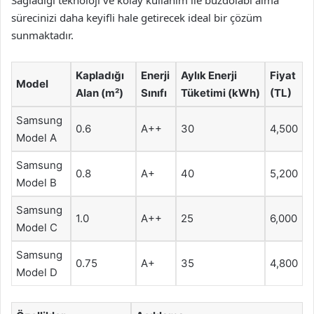
Sağladığı teknoloji ve kolay kullanım ile buzdolabı alma
sürecinizi daha keyifli hale getirecek ideal bir çözüm
sunmaktadır.
Kapladığı
Enerji
Aylık Enerji
Fiyat
Model
Alan (m²)
Sınıfı
Tüketimi (kWh)
(TL)
Samsung
0.6
A++
30
4,500
Model A
Samsung
0.8
A+
40
5,200
Model B
Samsung
1.0
A++
25
6,000
Model C
Samsung
0.75
A+
35
4,800
Model D