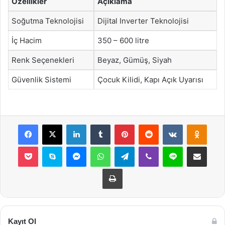
Özellikler
Açıklama
Soğutma Teknolojisi
Dijital Inverter Teknolojisi
İç Hacim
350 – 600 litre
Renk Seçenekleri
Beyaz, Gümüş, Siyah
Güvenlik Sistemi
Çocuk Kilidi, Kapı Açık Uyarısı
Facebook
X
LinkedIn
Tumblr
Pinterest
Reddit
VKontakte
Odnok
Pocket
Skype
Messenger
WhatsApp
Telegram
Viber
Line
E-Posta ile payla
Yazdır
Kayıt Ol