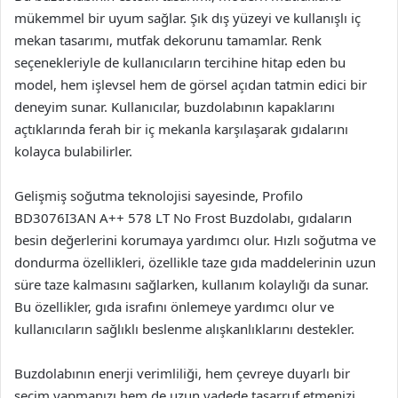
mükemmel bir uyum sağlar. Şık dış yüzeyi ve kullanışlı iç
mekan tasarımı, mutfak dekorunu tamamlar. Renk
seçenekleriyle de kullanıcıların tercihine hitap eden bu
model, hem işlevsel hem de görsel açıdan tatmin edici bir
deneyim sunar. Kullanıcılar, buzdolabının kapaklarını
açtıklarında ferah bir iç mekanla karşılaşarak gıdalarını
kolayca bulabilirler.
Gelişmiş soğutma teknolojisi sayesinde, Profilo
BD3076I3AN A++ 578 LT No Frost Buzdolabı, gıdaların
besin değerlerini korumaya yardımcı olur. Hızlı soğutma ve
dondurma özellikleri, özellikle taze gıda maddelerinin uzun
süre taze kalmasını sağlarken, kullanım kolaylığı da sunar.
Bu özellikler, gıda israfını önlemeye yardımcı olur ve
kullanıcıların sağlıklı beslenme alışkanlıklarını destekler.
Buzdolabının enerji verimliliği, hem çevreye duyarlı bir
seçim yapmanızı hem de uzun vadede tasarruf etmenizi