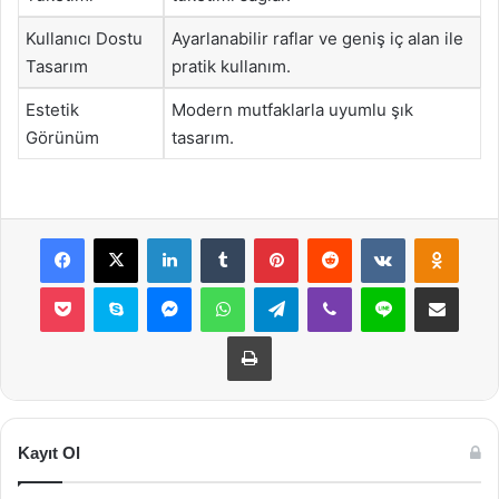
Kullanıcı Dostu
Ayarlanabilir raflar ve geniş iç alan ile
Tasarım
pratik kullanım.
Estetik
Modern mutfaklarla uyumlu şık
Görünüm
tasarım.
Facebook
X
LinkedIn
Tumblr
Pinterest
Reddit
VKontakte
Odnok
Pocket
Skype
Messenger
WhatsApp
Telegram
Viber
Line
E-Posta ile payla
Yazdır
Kayıt Ol