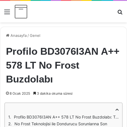
Menü
Ar
Anasayfa
/
Genel
Profilo BD3076I3AN A++
578 LT No Frost
Buzdolabı
8 Ocak 2025
3 dakika okuma süresi
Profilo BD3076I3AN A++ 578 LT No Frost Buzdolabı: Tasarım ve Kapasite
No Frost Teknolojisi ile Dondurucu Sorunlarına Son