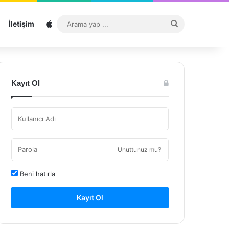
Sitemap
Arama
İletişim
yap
...
Kayıt Ol
Unuttunuz mu?
Beni hatırla
Kayıt Ol