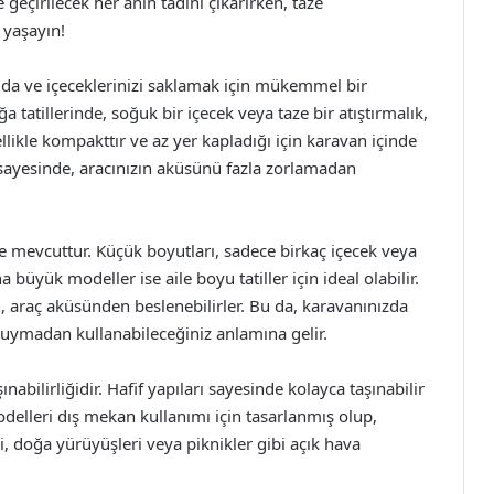
 geçirilecek her anın tadını çıkarırken, taze
 yaşayın!
ıda ve içeceklerinizi saklamak için mükemmel bir
tatillerinde, soğuk bir içecek veya taze bir atıştırmalık,
ellikle kompakttır ve az yer kapladığı için karavan içinde
iği sayesinde, aracınızın aküsünü fazla zorlamadan
de mevcuttur. Küçük boyutları, sadece birkaç içecek veya
a büyük modeller ise aile boyu tatiller için ideal olabilir.
in, araç aküsünden beslenebilirler. Bu da, karavanınızda
duymadan kullanabileceğiniz anlamına gelir.
nabilirliğidir. Hafif yapıları sayesinde kolayca taşınabilir
 modelleri dış mekan kullanımı için tasarlanmış olup,
ri, doğa yürüyüşleri veya piknikler gibi açık hava