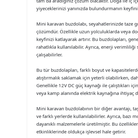
tam da aradığınız çözüm olacaktır. Doğa ile iç içe
yiyeceklerinizi yanınızda bulundurmanın keyfini
Mini karavan buzdolabı, seyahatlerinizde taze g
çözümdür. Özellikle uzun yolculuklarda veya doğa 
keyfinizi katlayarak artırır. Bu buzdolapları, gen
rahatlıkla kullanılabilir. Ayrıca, enerji verimlil
çalışabilirler.
Bu tür buzdolapları, farklı boyut ve kapasiteler
atıştırmalık saklamak için yeterli olabilirken, dah
Genellikle 12V DC güç kaynağı ile çalıştıkları iç
veya kamp alanında elektrik kaynağına ihtiyaç 
Mini karavan buzdolabının bir diğer avantajı, taşı
ve farklı yerlerde kullanılabilirler. Ayrıca, bazı
dayanıklı malzemelerle üretilmiştir. Bu özellikle
etkinliklerinde oldukça işlevsel hale getirir.