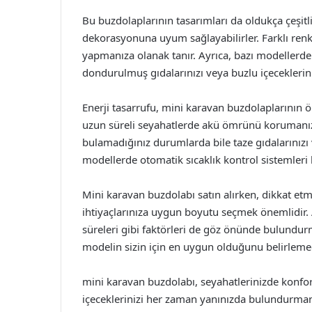
Bu buzdolaplarının tasarımları da oldukça çeşitl
dekorasyonuna uyum sağlayabilirler. Farklı renk 
yapmanıza olanak tanır. Ayrıca, bazı modellerd
dondurulmuş gıdalarınızı veya buzlu içeceklerini
Enerji tasarrufu, mini karavan buzdolaplarının ö
uzun süreli seyahatlerde akü ömrünü korumanıza
bulamadığınız durumlarda bile taze gıdalarınızı 
modellerde otomatik sıcaklık kontrol sistemleri bu
Mini karavan buzdolabı satın alırken, dikkat etm
ihtiyaçlarınıza uygun boyutu seçmek önemlidir. A
süreleri gibi faktörleri de göz önünde bulundurm
modelin sizin için en uygun olduğunu belirlemed
mini karavan buzdolabı, seyahatlerinizde konfor
içeceklerinizi her zaman yanınızda bulundurmanın 