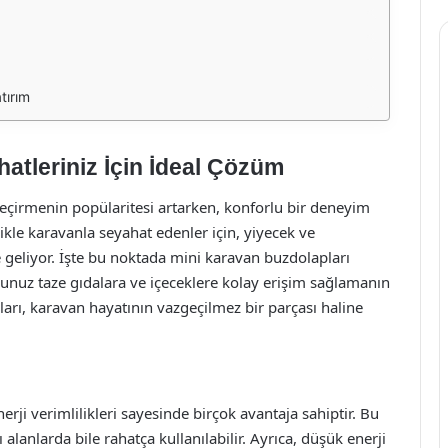
tırım
atleriniz İçin İdeal Çözüm
irmenin popülaritesi artarken, konforlu bir deneyim
kle karavanla seyahat edenler için, yiyecek ve
e geliyor. İşte bu noktada mini karavan buzdolapları
ğunuz taze gıdalara ve içeceklere kolay erişim sağlamanın
arı, karavan hayatının vazgeçilmez bir parçası haline
nerji verimlilikleri sayesinde birçok avantaja sahiptir. Bu
 alanlarda bile rahatça kullanılabilir. Ayrıca, düşük enerji