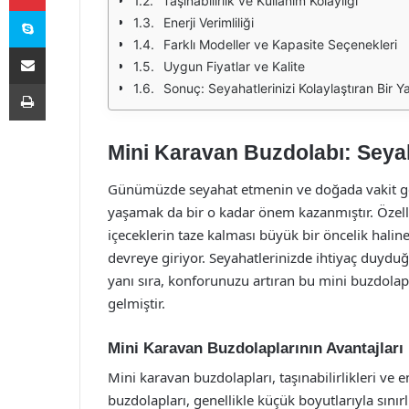
Taşınabilirlik ve Kullanım Kolaylığı
Skype
Enerji Verimliliği
Farklı Modeller ve Kapasite Seçenekleri
E-Posta ile paylaş
Uygun Fiyatlar ve Kalite
Yazdır
Sonuç: Seyahatlerinizi Kolaylaştıran Bir Ya
Mini Karavan Buzdolabı: Seyah
Günümüzde seyahat etmenin ve doğada vakit geç
yaşamak da bir o kadar önem kazanmıştır. Özelli
içeceklerin taze kalması büyük bir öncelik halin
devreye giriyor. Seyahatlerinizde ihtiyaç duydu
yanı sıra, konforunuzu artıran bu mini buzdolapl
gelmiştir.
Mini Karavan Buzdolaplarının Avantajları
Mini karavan buzdolapları, taşınabilirlikleri ve e
buzdolapları, genellikle küçük boyutlarıyla sınırlı