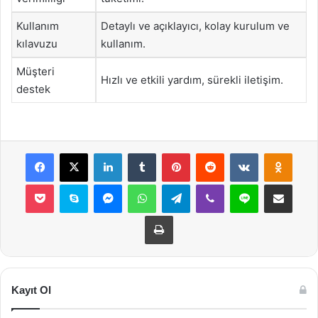
Kullanım
Detaylı ve açıklayıcı, kolay kurulum ve
kılavuzu
kullanım.
Müşteri
Hızlı ve etkili yardım, sürekli iletişim.
destek
Facebook
X
LinkedIn
Tumblr
Pinterest
Reddit
VKontakte
Odnok
Pocket
Skype
Messenger
WhatsApp
Telegram
Viber
Line
E-Posta ile payla
Yazdır
Kayıt Ol