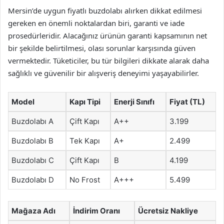
Mersin’de uygun fiyatlı buzdolabı alırken dikkat edilmesi
gereken en önemli noktalardan biri, garanti ve iade
prosedürleridir. Alacağınız ürünün garanti kapsamının net
bir şekilde belirtilmesi, olası sorunlar karşısında güven
vermektedir. Tüketiciler, bu tür bilgileri dikkate alarak daha
sağlıklı ve güvenilir bir alışveriş deneyimi yaşayabilirler.
Model
Kapı Tipi
Enerji Sınıfı
Fiyat (TL)
Buzdolabı A
Çift Kapı
A++
3.199
Buzdolabı B
Tek Kapı
A+
2.499
Buzdolabı C
Çift Kapı
B
4.199
Buzdolabı D
No Frost
A+++
5.499
Mağaza Adı
İndirim Oranı
Ücretsiz Nakliye