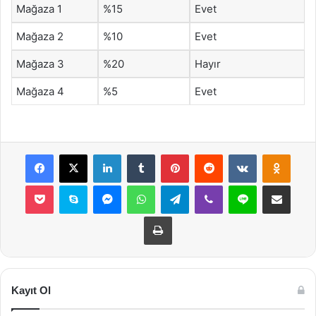
Mağaza 1
%15
Evet
Mağaza 2
%10
Evet
Mağaza 3
%20
Hayır
Mağaza 4
%5
Evet
Facebook
X
LinkedIn
Tumblr
Pinterest
Reddit
VKontakte
Odnok
Pocket
Skype
Messenger
WhatsApp
Telegram
Viber
Line
E-Posta ile payla
Yazdır
Kayıt Ol