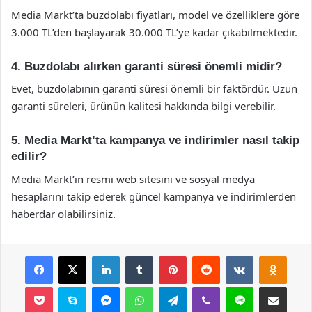
Media Markt’ta buzdolabı fiyatları, model ve özelliklere göre
3.000 TL’den başlayarak 30.000 TL’ye kadar çıkabilmektedir.
4. Buzdolabı alırken garanti süresi önemli midir?
Evet, buzdolabının garanti süresi önemli bir faktördür. Uzun
garanti süreleri, ürünün kalitesi hakkında bilgi verebilir.
5. Media Markt’ta kampanya ve indirimler nasıl takip
edilir?
Media Markt’ın resmi web sitesini ve sosyal medya
hesaplarını takip ederek güncel kampanya ve indirimlerden
haberdar olabilirsiniz.
Facebook
X
LinkedIn
Tumblr
Pinterest
Reddit
VKontakte
Odnok
Pocket
Skype
Messenger
WhatsApp
Telegram
Viber
Line
E-Posta ile payla