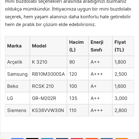
mini buzdolabı seçenekleri arasında aradığınızı bulmanız
oldukça mümkündür. İhtiyacınıza uygun bir mini buzdolabı
seçerek, hem yaşam alanınızı daha konforlu hale getirebilir
hem de pratik bir çözüm elde edebilirsiniz.
Hacim
Enerji
Fiyat
Marka
Model
(L)
Sınıfı
(TL)
Arçelik
K 3210
90
A++
1,800
Samsung
RB10M3000SA
120
A+++
2,500
Beko
RCSK 210
100
A+
1,600
LG
GR-M202R
135
A++
3,000
Siemens
KS36VVW30N
110
A+++
2,800
Facebook
X
LinkedIn
Tumblr
Pinterest
Reddit
VKontakte
Odnok