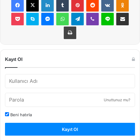
Pocket
Skype
Messenger
WhatsApp
Telegram
Viber
Line
E-Posta ile payla
Yazdır
Kayıt Ol
Unuttunuz mu?
Beni hatırla
Kayıt Ol