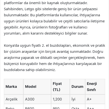
platformlar da önemli bir kaynak oluşturmaktadır.
Sahibinden, Letgo gibi sitelerde geniş bir ürün yelpazesi
bulunmaktadır. Bu platformlarda kullanıcılar, ihtiyaçlarına
uygun ürünleri kolayca bulabilir ve çeşitli satıcılarla iletişime
geçebilir. Ayrıca, ürünlerin fotoğrafları ve kullanıcı
yorumları, alım kararını destekleyici bilgiler sunar.
Konya’da uygun fiyatlı 2. el buzdolapları, ekonomik ve pratik
bir çözüm arayanlar için birçok avantaj sunmaktadır. Doğru
araştırma yaparak ve dikkatli seçimler gerçekleştirerek, hem
bütçenizi koruyabilir hem de ihtiyaçlarınızı karşılayacak bir
buzdolabına sahip olabilirsiniz.
Fiyat
Enerji
Marka
Model
Durum
(TL)
Sınıfı
Arçelik
A300
1,200
İyi
A+
Beko
R600
950
Orta
A++