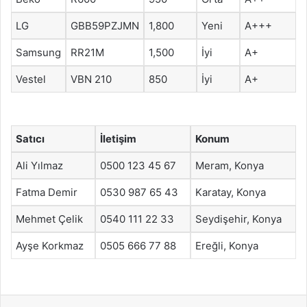
LG
GBB59PZJMN
1,800
Yeni
A+++
Samsung
RR21M
1,500
İyi
A+
Vestel
VBN 210
850
İyi
A+
Satıcı
İletişim
Konum
Ali Yılmaz
0500 123 45 67
Meram, Konya
Fatma Demir
0530 987 65 43
Karatay, Konya
Mehmet Çelik
0540 111 22 33
Seydişehir, Konya
Ayşe Korkmaz
0505 666 77 88
Ereğli, Konya
Facebook
X
LinkedIn
Tumblr
Pinterest
Reddit
VKontakte
Odnok