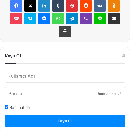
Pocket
Skype
Messenger
WhatsApp
Telegram
Viber
Line
E-Posta ile payla
Yazdır
Kayıt Ol
Unuttunuz mu?
Beni hatırla
Kayıt Ol