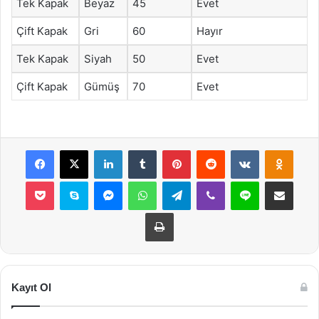
Tek Kapak
Beyaz
45
Evet
Çift Kapak
Gri
60
Hayır
Tek Kapak
Siyah
50
Evet
Çift Kapak
Gümüş
70
Evet
Facebook
X
LinkedIn
Tumblr
Pinterest
Reddit
VKontakte
Odnok
Pocket
Skype
Messenger
WhatsApp
Telegram
Viber
Line
E-Posta ile payla
Yazdır
Kayıt Ol