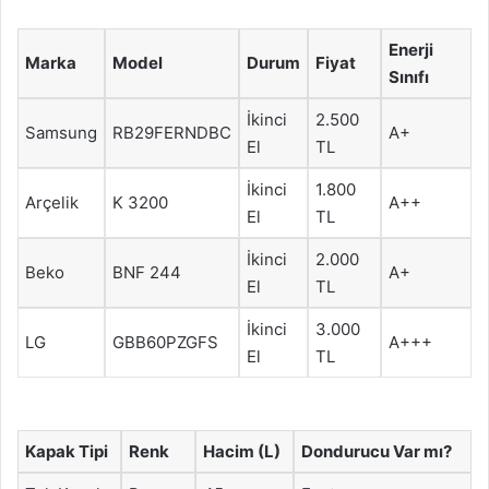
Enerji
Marka
Model
Durum
Fiyat
Sınıfı
İkinci
2.500
Samsung
RB29FERNDBC
A+
El
TL
İkinci
1.800
Arçelik
K 3200
A++
El
TL
İkinci
2.000
Beko
BNF 244
A+
El
TL
İkinci
3.000
LG
GBB60PZGFS
A+++
El
TL
Kapak Tipi
Renk
Hacim (L)
Dondurucu Var mı?