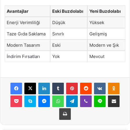
Avantajlar
Eski Buzdolabı
Yeni Buzdolabı
Enerji Verimliliği
Düşük
Yüksek
Taze Gıda Saklama
Sınırlı
Gelişmiş
Modern Tasarım
Eski
Modern ve Şık
İndirim Fırsatları
Yok
Mevcut
Facebook
X
LinkedIn
Tumblr
Pinterest
Reddit
VKontakte
Odnok
Pocket
Skype
Messenger
WhatsApp
Telegram
Viber
Line
E-Posta ile payla
Yazdır