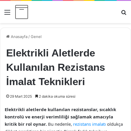
Menü
Ar
Anasayfa
/
Genel
Elektrikli Aletlerde
Kullanılan Rezistans
İmalat Teknikleri
29 Mart 2025
2 dakika okuma süresi
Elektrikli aletlerde kullanılan rezistanslar, sıcaklık
kontrolü ve enerji verimliliği sağlamak amacıyla
kritik bir rol oynar.
Bu nedenle,
rezistans imalatı
oldukça