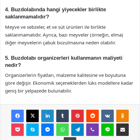
4. Buzdolabında hangi yiyecekler birlikte
saklanmamalıdır?
Meyve ve sebzeler, et ve süt ürünleri ile birlikte
saklanmamalıdır. Ayrıca, bazı meyveler (örneğin, elma)
diğer meyvelerin çabuk bozulmasına neden olabilir.
5. Buzdolabı organizerleri kullanmanın maliyeti
nedir?
Organizerlerin fiyatları, malzeme kalitesine ve boyutuna
göre değişir. Ekonomik seçeneklerden lüks modellere kadar
geniş bir yelpazede bulunabilir.
Facebook
X
LinkedIn
Tumblr
Pinterest
Reddit
VKontakte
Odnok
Pocket
Skype
Messenger
WhatsApp
Telegram
Viber
Line
E-Posta ile payla
Yazdır