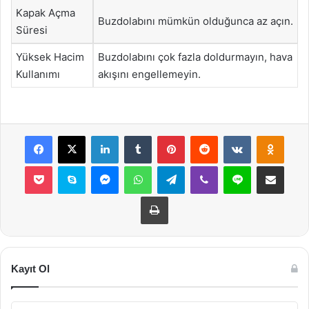
Kapak Açma
Buzdolabını mümkün olduğunca az açın.
Süresi
Yüksek Hacim
Buzdolabını çok fazla doldurmayın, hava
Kullanımı
akışını engellemeyin.
Facebook
X
LinkedIn
Tumblr
Pinterest
Reddit
VKontakte
Odnok
Pocket
Skype
Messenger
WhatsApp
Telegram
Viber
Line
E-Posta ile payla
Yazdır
Kayıt Ol