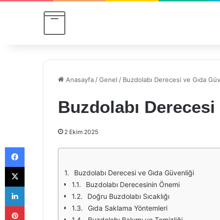
Anasayfa
/
Genel
/
Buzdolabı Derecesi ve Gıda Güv
Buzdolabı Derecesi 
2 Ekim 2025
Facebook
X
Buzdolabı Derecesi ve Gıda Güvenliği
Buzdolabı Derecesinin Önemi
LinkedIn
Doğru Buzdolabı Sıcaklığı
Pinterest
Gıda Saklama Yöntemleri
Buzdolabı Bakımı ve Temizliği