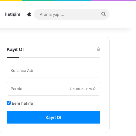
Sitemap
Arama
İletişim
yap
...
Kayıt Ol
Unuttunuz mu?
Beni hatırla
Kayıt Ol