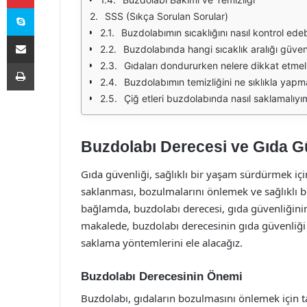
Skype
SSS (Sıkça Sorulan Sorular)
Buzdolabımın sıcaklığını nasıl kontrol edeb
E-Posta ile paylaş
Buzdolabında hangi sıcaklık aralığı güven
Yazdır
Gıdaları dondururken nelere dikkat etmel
Buzdolabımın temizliğini ne sıklıkla yapm
Çiğ etleri buzdolabında nasıl saklamalıyı
Buzdolabı Derecesi ve Gıda G
Gıda güvenliği, sağlıklı bir yaşam sürdürmek için
saklanması, bozulmalarını önlemek ve sağlıklı bi
bağlamda, buzdolabı derecesi, gıda güvenliğini
makalede, buzdolabı derecesinin gıda güvenliği üz
saklama yöntemlerini ele alacağız.
Buzdolabı Derecesinin Önemi
Buzdolabı, gıdaların bozulmasını önlemek için ta