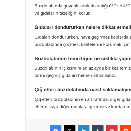
Buzdolabında güvenli sıcaklık aralığı 0°C ile 4°C 
ve gıdaların tazeliğini korur.
Gıdaları dondururken nelere dikkat etmel
Gıdaları dondururken, hava geçirmez kaplarda s
buzdolabında çözmek, kalitelerini korumak için 
Buzdolabımın temizliğini ne sıklıkla yap
Buzdolabının iç kısmını en az ayda bir kez temi
tarihi geçmiş gıdaları hemen atmalısınız.
Çiğ etleri buzdolabında nasıl saklamalıy
Çiğ etleri buzdolabının en alt rafında, diğer gıda
etlerin suyu diğer gıdalara geçmez ve kontaminas
Facebook
X
LinkedIn
Tumblr
Pintere