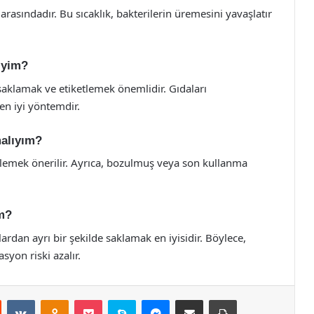
arasındadır. Bu sıcaklık, bakterilerin üremesini yavaşlatır
iyim?
aklamak ve etiketlemek önemlidir. Gıdaları
en iyi yöntemdir.
malıyım?
zlemek önerilir. Ayrıca, bozulmuş veya son kullanma
ım?
lardan ayrı bir şekilde saklamak en iyisidir. Böylece,
yon riski azalır.
st
Reddit
VKontakte
Odnoklassniki
Pocket
Skype
Messenger
E-Posta ile paylaş
Yazdır