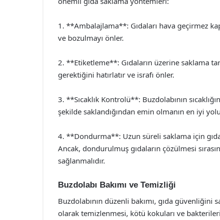
önemli gıda saklama yöntemleri:
1. **Ambalajlama**: Gıdaları hava geçirmez kapl
ve bozulmayı önler.
2. **Etiketleme**: Gıdaların üzerine saklama ta
gerektiğini hatırlatır ve israfı önler.
3. **Sıcaklık Kontrolü**: Buzdolabının sıcaklığın
şekilde saklandığından emin olmanın en iyi yolu
4. **Dondurma**: Uzun süreli saklama için gıda
Ancak, dondurulmuş gıdaların çözülmesi sırasın
sağlanmalıdır.
Buzdolabı Bakımı ve Temizliği
Buzdolabının düzenli bakımı, gıda güvenliğini s
olarak temizlenmesi, kötü kokuları ve bakteriler