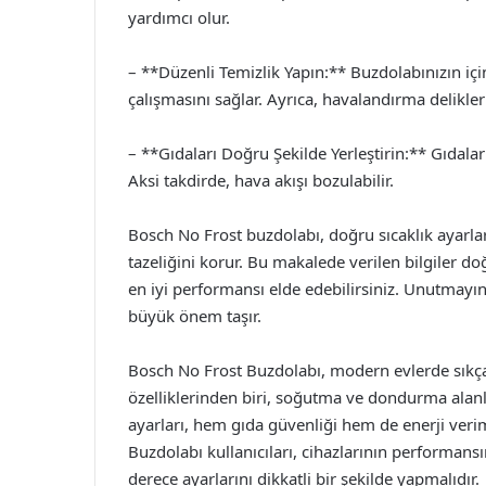
yardımcı olur.
– **Düzenli Temizlik Yapın:** Buzdolabınızın içi
çalışmasını sağlar. Ayrıca, havalandırma delikle
– **Gıdaları Doğru Şekilde Yerleştirin:** Gıdaları
Aksi takdirde, hava akışı bozulabilir.
Bosch No Frost buzdolabı, doğru sıcaklık ayarlar
tazeliğini korur. Bu makalede verilen bilgiler do
en iyi performansı elde edebilirsiniz. Unutmayın, 
büyük önem taşır.
Bosch No Frost Buzdolabı, modern evlerde sıkça 
özelliklerinden biri, soğutma ve dondurma alanla
ayarları, hem gıda güvenliği hem de enerji verim
Buzdolabı kullanıcıları, cihazlarının performans
derece ayarlarını dikkatli bir şekilde yapmalıdır.