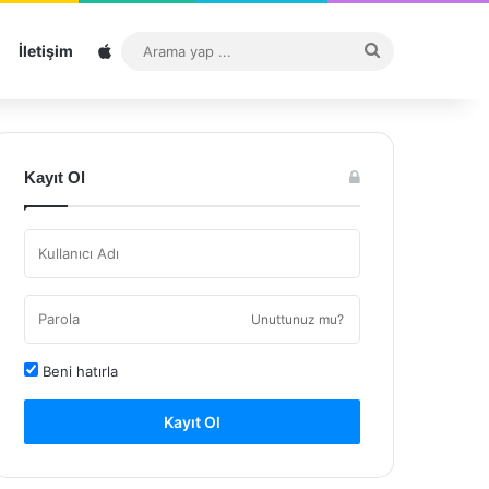
Sitemap
Arama
İletişim
yap
...
Kayıt Ol
Unuttunuz mu?
Beni hatırla
Kayıt Ol