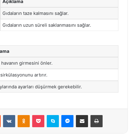
Açıklama
Gıdaların taze kalmasını sağlar.
Gıdaların uzun süreli saklanmasını sağlar.
lama
 havanın girmesini önler.
sirkülasyonunu artırır.
ylarında ayarları düşürmek gerekebilir.
st
Reddit
VKontakte
Odnoklassniki
Pocket
Skype
Messenger
E-Posta ile paylaş
Yazdır