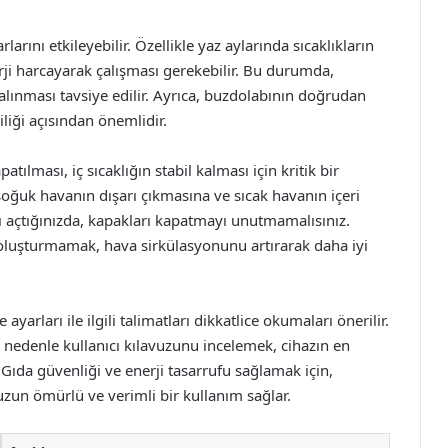
larını etkileyebilir. Özellikle yaz aylarında sıcaklıkların
rji harcayarak çalışması gerekebilir. Bu durumda,
lınması tavsiye edilir. Ayrıca, buzdolabının doğrudan
liği açısından önemlidir.
ılması, iç sıcaklığın stabil kalması için kritik bir
soğuk havanın dışarı çıkmasına ve sıcak havanın içeri
 açtığınızda, kapakları kapatmayı unutmamalısınız.
k oluşturmamak, hava sirkülasyonunu artırarak daha iyi
yarları ile ilgili talimatları dikkatlice okumaları önerilir.
 nedenle kullanıcı kılavuzunu incelemek, cihazın en
. Gıda güvenliği ve enerji tasarrufu sağlamak için,
uzun ömürlü ve verimli bir kullanım sağlar.