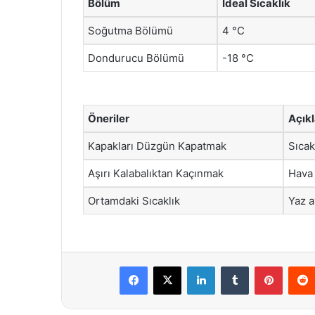
Bölüm
İdeal Sıcaklık
Soğutma Bölümü
4 °C
Dondurucu Bölümü
-18 °C
Öneriler
Açık
Kapakları Düzgün Kapatmak
Sıcak
Aşırı Kalabalıktan Kaçınmak
Hava 
Ortamdaki Sıcaklık
Yaz a
Facebook
X
LinkedIn
Tumblr
Pintere