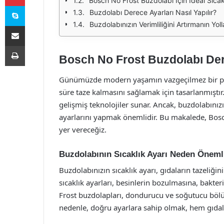
Bosch No Frost Buzdolabı İçin İdeal Sıcakl
Skype
Buzdolabı Derece Ayarları Nasıl Yapılır?
Buzdolabınızın Verimliliğini Artırmanın Yoll
E-Posta ile paylaş
Yazdır
Bosch No Frost Buzdolabı Der
Günümüzde modern yaşamın vazgeçilmez bir par
süre taze kalmasını sağlamak için tasarlanmıştı
gelişmiş teknolojiler sunar. Ancak, buzdolabınızı
ayarlarını yapmak önemlidir. Bu makalede, Bosch
yer vereceğiz.
Buzdolabının Sıcaklık Ayarı Neden Öneml
Buzdolabınızın sıcaklık ayarı, gıdaların tazeliğini
sıcaklık ayarları, besinlerin bozulmasına, bakter
Frost buzdolapları, dondurucu ve soğutucu böl
nedenle, doğru ayarlara sahip olmak, hem gıdalar