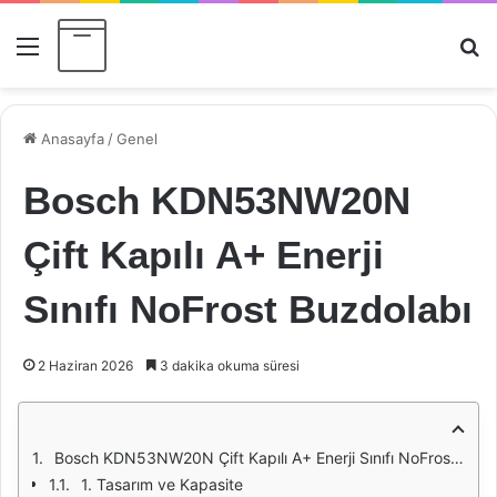
Menü
Ar
Anasayfa
/
Genel
Bosch KDN53NW20N
Çift Kapılı A+ Enerji
Sınıfı NoFrost Buzdolabı
2 Haziran 2026
3 dakika okuma süresi
Bosch KDN53NW20N Çift Kapılı A+ Enerji Sınıfı NoFrost Buzdolabı: Detaylı İnceleme
1. Tasarım ve Kapasite