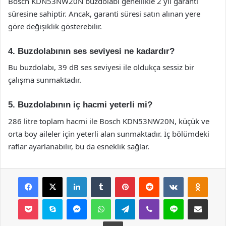
Bosch KDN53NW20N buzdolabı genellikle 2 yıl garanti
süresine sahiptir. Ancak, garanti süresi satın alınan yere
göre değişiklik gösterebilir.
4. Buzdolabının ses seviyesi ne kadardır?
Bu buzdolabı, 39 dB ses seviyesi ile oldukça sessiz bir
çalışma sunmaktadır.
5. Buzdolabının iç hacmi yeterli mi?
286 litre toplam hacmi ile Bosch KDN53NW20N, küçük ve
orta boy aileler için yeterli alan sunmaktadır. İç bölümdeki
raflar ayarlanabilir, bu da esneklik sağlar.
Facebook
X
LinkedIn
Tumblr
Pinterest
Reddit
VKontakte
Odnok
Pocket
Skype
Messenger
WhatsApp
Telegram
Viber
Line
E-Posta ile payla
Yazdır