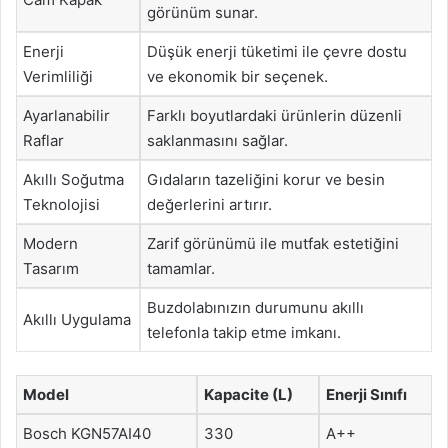
görünüm sunar.
Enerji
Düşük enerji tüketimi ile çevre dostu
Verimliliği
ve ekonomik bir seçenek.
Ayarlanabilir
Farklı boyutlardaki ürünlerin düzenli
Raflar
saklanmasını sağlar.
Akıllı Soğutma
Gıdaların tazeliğini korur ve besin
Teknolojisi
değerlerini artırır.
Modern
Zarif görünümü ile mutfak estetiğini
Tasarım
tamamlar.
Buzdolabınızın durumunu akıllı
Akıllı Uygulama
telefonla takip etme imkanı.
Model
Kapacite (L)
Enerji Sınıfı
Bosch KGN57AI40
330
A++