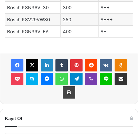
Bosch KSN36VL30
300
A++
Bosch KSV29VW30
250
A+++
Bosch KGN39VLEA
400
A+
Facebook
X
LinkedIn
Tumblr
Pinterest
Reddit
VKontakte
Odnok
Pocket
Skype
Messenger
WhatsApp
Telegram
Viber
Line
E-Posta ile payla
Yazdır
Kayıt Ol