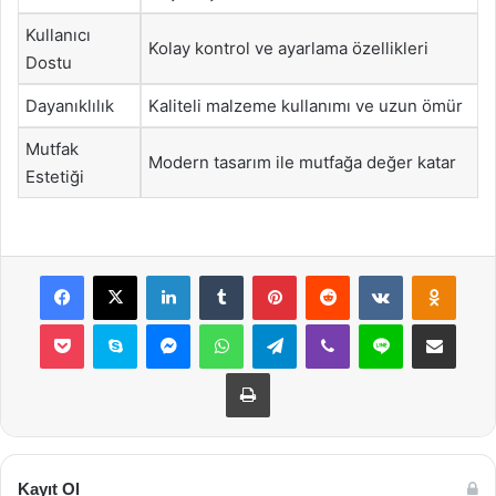
Kullanıcı
Kolay kontrol ve ayarlama özellikleri
Dostu
Dayanıklılık
Kaliteli malzeme kullanımı ve uzun ömür
Mutfak
Modern tasarım ile mutfağa değer katar
Estetiği
Facebook
X
LinkedIn
Tumblr
Pinterest
Reddit
VKontakte
Odnok
Pocket
Skype
Messenger
WhatsApp
Telegram
Viber
Line
E-Posta ile payla
Yazdır
Kayıt Ol