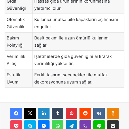
Gıda
Hassas gıda ürünlerinin korunmasına
Güvenliği
yardımcı olur.
Otomatik
Kullanıcı unutsa bile kapakların açılmasını
Güvenlik
engeller.
Bakım
Basit bakım ile uzun ömürlü kullanım
Kolaylığı
sağlar.
Verimlilik
İşletmelerde gıda güvenliğini artırarak
Artışı
verimliliği yükseltir.
Estetik
Farklı tasarım seçenekleri ile mutfak
Uyum
dekorasyonuna uyum sağlar.
Facebook
X
LinkedIn
Tumblr
Pinterest
Reddit
VKontakte
Odnok
Pocket
Skype
Messenger
WhatsApp
Telegram
Viber
Line
E-Posta ile payla