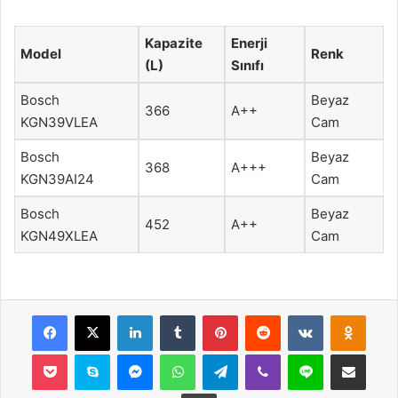
Kapazite
Enerji
Model
Renk
(L)
Sınıfı
Bosch
Beyaz
366
A++
KGN39VLEA
Cam
Bosch
Beyaz
368
A+++
KGN39AI24
Cam
Bosch
Beyaz
452
A++
KGN49XLEA
Cam
Facebook
X
LinkedIn
Tumblr
Pinterest
Reddit
VKontakte
Odnok
Pocket
Skype
Messenger
WhatsApp
Telegram
Viber
Line
E-Posta ile payla
Yazdır