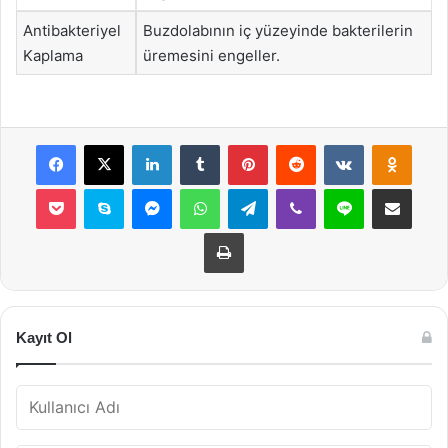
Antibakteriyel
Buzdolabının iç yüzeyinde bakterilerin
Kaplama
üremesini engeller.
Facebook
X
LinkedIn
Tumblr
Pinterest
Reddit
VKontakte
Odnok
Pocket
Skype
Messenger
WhatsApp
Telegram
Viber
Line
E-Posta ile payla
Yazdır
Kayıt Ol