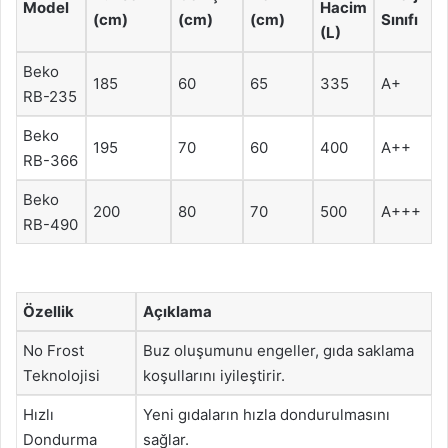
Model
Hacim
(cm)
(cm)
(cm)
Sınıfı
(L)
Beko
185
60
65
335
A+
RB-235
Beko
195
70
60
400
A++
RB-366
Beko
200
80
70
500
A+++
RB-490
Özellik
Açıklama
No Frost
Buz oluşumunu engeller, gıda saklama
Teknolojisi
koşullarını iyileştirir.
Hızlı
Yeni gıdaların hızla dondurulmasını
Dondurma
sağlar.