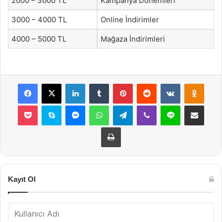
2000 – 3000 TL
Kampanya Dönemleri
3000 – 4000 TL
Online İndirimler
4000 – 5000 TL
Mağaza İndirimleri
Facebook
X
LinkedIn
Tumblr
Pinterest
Reddit
VKontakte
Odnok
Pocket
Skype
Messenger
WhatsApp
Telegram
Viber
Line
E-Posta ile payla
Yazdır
Kayıt Ol