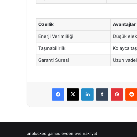
Özellik
Avantajlar
Enerji Verimliliği
Düşük elekt
Taşınabilirlik
Kolayca taşı
Garanti Süresi
Uzun vadel
Facebook
X
LinkedIn
Tumblr
Pintere
unblocked games
evden eve nakliyat