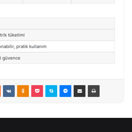
rik tüketimi
nabilir, pratik kullanım
i güvence
st
Reddit
VKontakte
Odnoklassniki
Pocket
Skype
Messenger
E-Posta ile paylaş
Yazdır