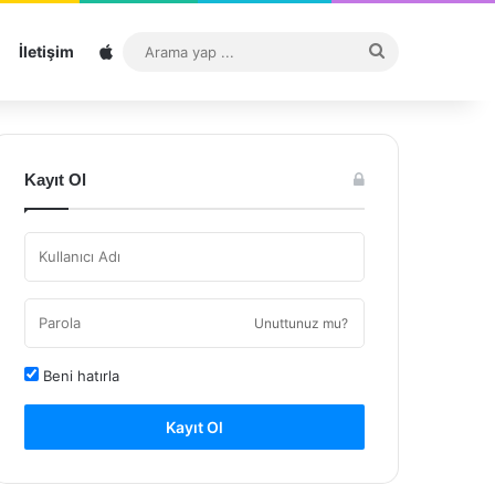
Sitemap
Arama
İletişim
yap
...
Kayıt Ol
Unuttunuz mu?
Beni hatırla
Kayıt Ol