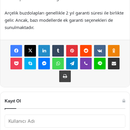
Arçelik buzdolapları genellikle 2 yıl garanti süresi ile birlikte
gelir. Ancak, bazı modellerde ek garanti seçenekleri de
sunulmaktadır.
Facebook
X
LinkedIn
Tumblr
Pinterest
Reddit
VKontakte
Odnok
Pocket
Skype
Messenger
WhatsApp
Telegram
Viber
Line
E-Posta ile payla
Yazdır
Kayıt Ol