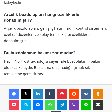
kolaylaştırır.
Arçelik buzdolapları hangi özelliklerle
donatılmıştır?
Arçelik buzdolapları, geniş iç hacim, akıllı kontrol sistemleri,
özel raf düzenleri ve kolay temizlik gibi özelliklerle
donatılmıştır.
Bu buzdolabının bakımı zor mudur?
Hayır, No Frost teknolojisi sayesinde buzdolabının bakımı
oldukça kolaydır. Buzlanma oluşmadığı için sık sık
temizleme gerektirmez.
Facebook
X
LinkedIn
Tumblr
Pinterest
Reddit
VKontakte
Odnok
Pocket
Skype
Messenger
WhatsApp
Telegram
Viber
Line
E-Posta ile payla
Yazdır