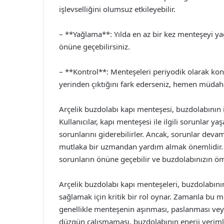
işlevselliğini olumsuz etkileyebilir.
– **Yağlama**: Yılda en az bir kez menteşeyi ya
önüne geçebilirsiniz.
– **Kontrol**: Menteşeleri periyodik olarak kon
yerinden çıktığını fark ederseniz, hemen müdah
Arçelik buzdolabı kapı menteşesi, buzdolabının iş
Kullanıcılar, kapı menteşesi ile ilgili sorunlar y
sorunlarını giderebilirler. Ancak, sorunlar de
mutlaka bir uzmandan yardım almak önemlidir.
sorunların önüne geçebilir ve buzdolabınızın öm
Arçelik buzdolabı kapı menteşeleri, buzdolabını
sağlamak için kritik bir rol oynar. Zamanla bu me
genellikle menteşenin aşınması, paslanması vey
düzgün çalışmaması, buzdolabının enerji verimli