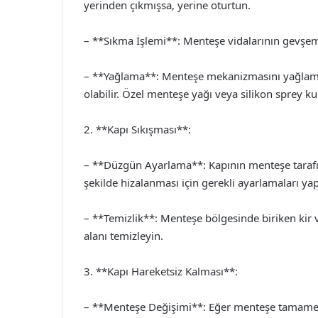
yerinden çıkmışsa, yerine oturtun.
– **Sıkma İşlemi**: Menteşe vidalarının gevşemiş
– **Yağlama**: Menteşe mekanizmasını yağlam
olabilir. Özel menteşe yağı veya silikon sprey kul
2. **Kapı Sıkışması**:
– **Düzgün Ayarlama**: Kapının menteşe tarafın
şekilde hizalanması için gerekli ayarlamaları yap
– **Temizlik**: Menteşe bölgesinde biriken kir 
alanı temizleyin.
3. **Kapı Hareketsiz Kalması**:
– **Menteşe Değişimi**: Eğer menteşe tamamen 