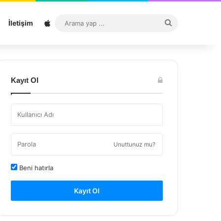
Sitemap
Arama
İletişim
yap
...
Kayıt Ol
Unuttunuz mu?
Beni hatırla
Kayıt Ol