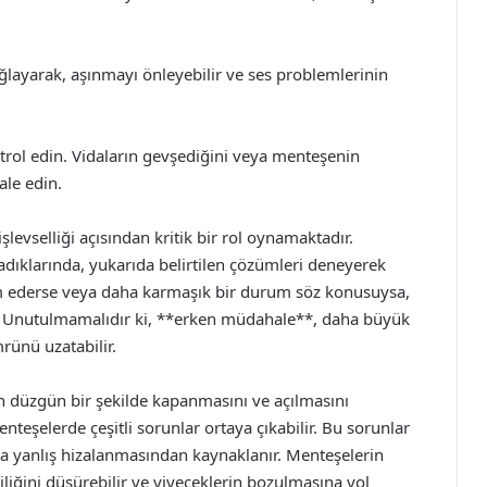
ğlayarak, aşınmayı önleyebilir ve ses problemlerinin
trol edin. Vidaların gevşediğini veya menteşenin
ale edin.
levselliği açısından kritik bir rol oynamaktadır.
aşadıklarında, yukarıda belirtilen çözümleri deneyerek
vam ederse veya daha karmaşık bir durum söz konusuysa,
 Unutulmamalıdır ki, **erken müdahale**, daha büyük
rünü uzatabilir.
n düzgün bir şekilde kapanmasını ve açılmasını
nteşelerde çeşitli sorunlar ortaya çıkabilir. Bu sorunlar
a yanlış hizalanmasından kaynaklanır. Menteşelerin
liğini düşürebilir ve yiyeceklerin bozulmasına yol