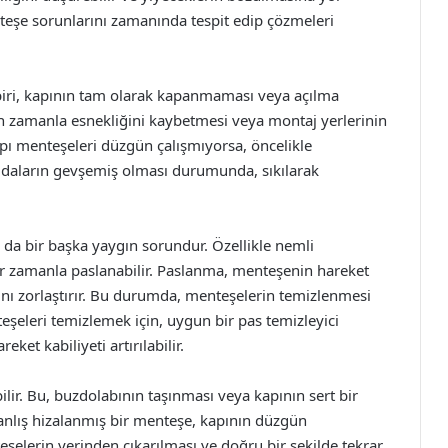
nteşe sorunlarını zamanında tespit edip çözmeleri
 biri, kapının tam olarak kapanmaması veya açılma
n zamanla esnekliğini kaybetmesi veya montaj yerlerinin
pı menteşeleri düzgün çalışmıyorsa, öncelikle
Vidaların gevşemiş olması durumunda, sıkılarak
da bir başka yaygın sorundur. Özellikle nemli
 zamanla paslanabilir. Paslanma, menteşenin hareket
sını zorlaştırır. Bu durumda, menteşelerin temizlenmesi
eşeleri temizlemek için, uygun bir pas temizleyici
ket kabiliyeti artırılabilir.
lir. Bu, buzdolabının taşınması veya kapının sert bir
anlış hizalanmış bir menteşe, kapının düzgün
lerin yerinden çıkarılması ve doğru bir şekilde tekrar