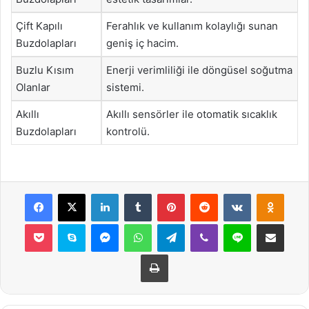
Çift Kapılı
Ferahlık ve kullanım kolaylığı sunan
Buzdolapları
geniş iç hacim.
Buzlu Kısım
Enerji verimliliği ile döngüsel soğutma
Olanlar
sistemi.
Akıllı
Akıllı sensörler ile otomatik sıcaklık
Buzdolapları
kontrolü.
Facebook
X
LinkedIn
Tumblr
Pinterest
Reddit
VKontakte
Odnok
Pocket
Skype
Messenger
WhatsApp
Telegram
Viber
Line
E-Posta ile payla
Yazdır