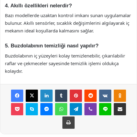
4. Akıllı özellikleri nelerdir?
Bazı modellerde uzaktan kontrol imkanı sunan uygulamalar
bulunur. Akıllı sensörler, sıcaklık değişimlerini algılayarak iç
mekanın ideal koşullarda kalmasını sağlar.
5. Buzdolabının temizliği nasıl yapılır?
Buzdolabının iç yüzeyleri kolay temizlenebilir, çıkarılabilir
raflar ve çekmeceler sayesinde temizlik işlemi oldukça
kolaydır.
Facebook
X
LinkedIn
Tumblr
Pinterest
Reddit
VKontakte
Odnok
Pocket
Skype
Messenger
WhatsApp
Telegram
Viber
Line
E-Posta ile payla
Yazdır