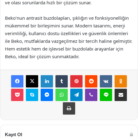
ve olası sorunlarda hızlı bir çözüm sunar.
Beko’nun antrasit buzdolapları, şıklığın ve fonksiyonelliğin
mükemmel bir birleşimini sunar. Modern tasarımı, enerji
verimliliği, kullanıcı dostu özellikleri ve güvenlik önlemleri
ile Beko, mutfaklarda vazgeçilmez bir tercih haline gelmiştir.
Hem estetik hem de işlevsel bir buzdolabı arayanlar için
Beko, ideal bir çözüm sunmaktadır.
Facebook
X
LinkedIn
Tumblr
Pinterest
Reddit
VKontakte
Odnok
Pocket
Skype
Messenger
WhatsApp
Telegram
Viber
Line
E-Posta ile payla
Yazdır
Kayıt Ol