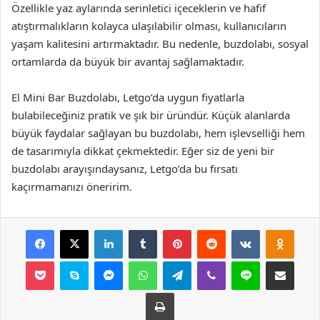
Özellikle yaz aylarında serinletici içeceklerin ve hafif
atıştırmalıkların kolayca ulaşılabilir olması, kullanıcıların
yaşam kalitesini artırmaktadır. Bu nedenle, buzdolabı, sosyal
ortamlarda da büyük bir avantaj sağlamaktadır.
El Mini Bar Buzdolabı, Letgo’da uygun fiyatlarla
bulabileceğiniz pratik ve şık bir üründür. Küçük alanlarda
büyük faydalar sağlayan bu buzdolabı, hem işlevselliği hem
de tasarımıyla dikkat çekmektedir. Eğer siz de yeni bir
buzdolabı arayışındaysanız, Letgo’da bu fırsatı
kaçırmamanızı öneririm.
Facebook
X
LinkedIn
Tumblr
Pinterest
Reddit
VKontakte
Odnok
Pocket
Skype
Messenger
WhatsApp
Telegram
Viber
Line
E-Posta ile payla
Yazdır